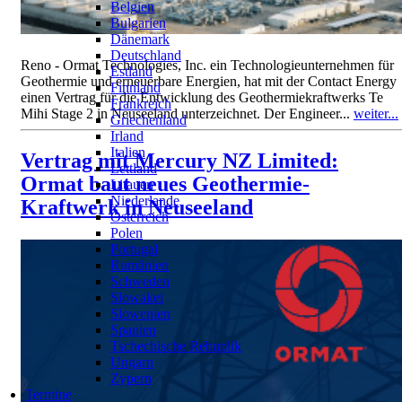
Belgien
Bulgarien
Dänemark
Deutschland
Reno - Ormat Technologies, Inc. ein Technologieunternehmen für
Estland
Geothermie und erneuerbare Energien, hat mit der Contact Energy
Finnland
einen Vertrag für die Entwicklung des Geothermiekraftwerks Te
Frankreich
Mihi Stage 2 in Neuseeland unterzeichnet. Der Engineer...
weiter...
Griechenland
Irland
Italien
Vertrag mit Mercury NZ Limited:
Lettland
Ormat baut neues Geothermie-
Litauen
Niederlande
Kraftwerk in Neuseeland
Österreich
Polen
Portugal
Rumänien
Schweden
Slowakei
Slowenien
Spanien
Tschechische Rebuplik
Ungarn
Zypern
Termine