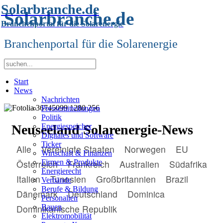
Solarbranche.de
Solarbranche.de
Branchenportal für die Solarenergie
Branchenportal für die Solarenergie
Start
News
Nachrichten
Pressemitteilungen
Politik
Neuseeland Solarenergie-News
Energiespeicher
Digitales und Software
Ticker
Alle
Vereinigte Staaten
Norwegen
EU
Wirtschaft & Finanzen
Firmen & Produkte
Österreich
Frankreich
Australien
Südafrika
Energierecht
Italien
Tunesien
Großbritannien
Brazil
Verbände
Berufe & Bildung
Dänemark
Deutschland
Dominica
Personalien
Bauen
Dominikanische Republik
Elektromobilität