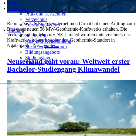
Jobs
Forschung
Prüf- und Testzentren
Verzeichnis
Reno - Das US-Energieunternehmen Ormat hat einen Auftrag zum
Forschungs-News
Bau eines neuen 56 MW-Geothermie-Kraftwerks erhalten. Die
Bildung
Verträge mit der Mercury NZ Limited wurden unterzeichnet, das
Solarberufe
Kraftwerk wird am bestehenden Geothermie-Standort in
Aus- und Weiterbildung
Ngatamariki, Ne...
weiter...
Solarenergie-Studium
Bildungsangebote
Studiengänge
Neuseeland geht voran: Weltweit erster
Bildungs-News
Bachelor-Studiengang Klimawandel