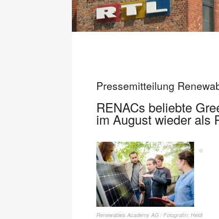
Pressemitteilung Renew
RENACs beliebte Gree
im August wieder als 
©
Renewables Academy AG / Fotografin: Heidi