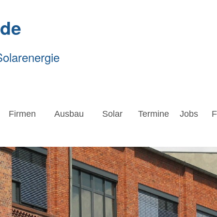
.de
Solarenergie
Firmen
Ausbau
Solar
Termine
Jobs
Forsc
Firmen
Ausbau
Solar
Termine
Jobs
F