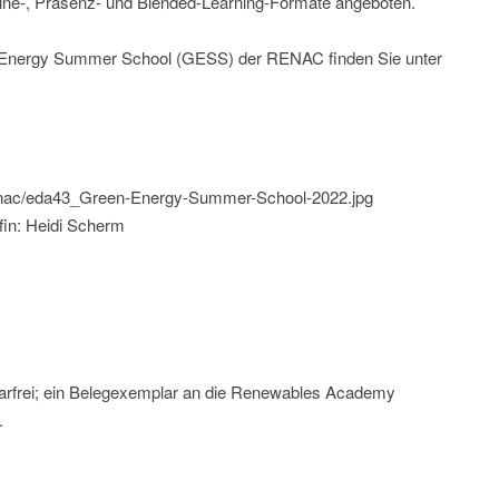
ine-, Präsenz- und Blended-Learning-Formate angeboten.
n Energy Summer School (GESS) der RENAC finden Sie unter
/renac/eda43_Green-Energy-Summer-School-2022.jpg
in: Heidi Scherm
arfrei; ein Belegexemplar an die Renewables Academy
.