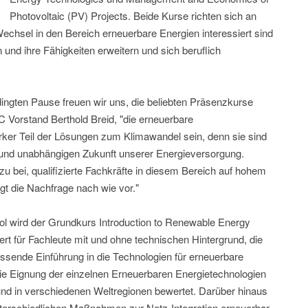
Photovoltaic (PV) Projects. Beide Kurse richten sich an
Wechsel in den Bereich erneuerbare Energien interessiert sind
 und ihre Fähigkeiten erweitern und sich beruflich
ingten Pause freuen wir uns, die beliebten Präsenzkurse
 Vorstand Berthold Breid, "die erneuerbare
ker Teil der Lösungen zum Klimawandel sein, denn sie sind
n und unabhängigen Zukunft unserer Energieversorgung.
u bei, qualifizierte Fachkräfte in diesem Bereich auf hohem
gt die Nachfrage nach wie vor."
l wird der Grundkurs Introduction to Renewable Energy
ert für Fachleute mit und ohne technischen Hintergrund, die
ssende Einführung in die Technologien für erneuerbare
die Eignung der einzelnen Erneuerbaren Energietechnologien
und in verschiedenen Weltregionen bewertet. Darüber hinaus
nterschiedlichen Maßnahmen zur Netz-Integration erneuerbar