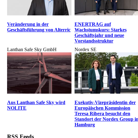
Veränderung in der
ENERTRAG auf
Geschäftsführung von Alterric
Wachstumskurs: Starkes
Geschäftsjahr und neue
Vorstandsstruktur
Lanthan Safe Sky GmbH
Nordex SE
Aus Lanthan Safe Sky wird
Exekutiv-Vizepräsidentin der
NOLITE
Europäischen Kommission
Teresa Ribera besucht den
Standort der Nordex Group i
Hamburg
RSS Feeds