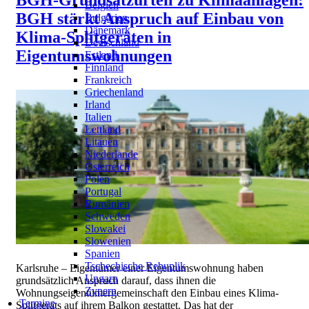
BGH-Grundsatzurteil zu Klimaanlagen:
Belgien
BGH stärkt Anspruch auf Einbau von
Bulgarien
Dänemark
Klima-Splitgeräten in
Deutschland
Eigentumswohnungen
Estland
Finnland
Frankreich
Griechenland
Irland
Italien
Lettland
Litauen
Niederlande
Österreich
Polen
Portugal
Rumänien
Schweden
Slowakei
Slowenien
Spanien
Tschechische Rebuplik
Karlsruhe – Eigentümer einer Eigentumswohnung haben
Ungarn
grundsätzlich Anspruch darauf, dass ihnen die
Zypern
Wohnungseigentümergemeinschaft den Einbau eines Klima-
Termine
Splitgeräts auf ihrem Balkon gestattet. Das hat der