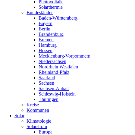
Photovoltaik
Solarthermie
Bundesländer
Baden-Württemberg
Bayern
Berlin
Brandenburg
Bremen
Hamburg
Hessen
Mecklenburg-Vorpommern
Niedersachsen
Nordrhein Westfalen
Rheinland-Pfalz
Saarland
Sachsen
Sachsen-Anhalt
Schleswig-Holstein
Thüringen
Kreise
Kommunen
Solar
Klimatologie
Solarstrom
Europa