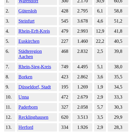
1.
Warendorf
300
2.170
30,9
60,6
2.
Gütersloh
428
2.795
6,1
58,8
3.
Steinfurt
545
3.678
4,6
51,2
4.
Rhein-Erft-Kreis
479
2.993
12,9
41,8
5.
Euskirchen
227
1.460
22,2
40,5
6.
Städteregion
468
2.832
2,5
39,8
Aachen
7.
Rhein-Sieg-Kreis
749
4.495
5,1
38,0
8.
Borken
423
2.862
3,6
35,5
9.
Düsseldorf, Stadt
195
1.269
1,9
34,5
10.
Unna
472
2.679
2,9
33,3
11.
Paderborn
327
2.058
5,7
30,3
12.
Recklinghausen
620
3.513
3,5
29,9
13.
Herford
334
1.926
2,9
28,3