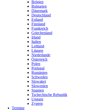
Belgien
Bulgarien
Dänemark
Deutschland
Estland
Finnland
Frankreich
Griechenland
Irland
Italien
Lettland
Litauen
Niederlande
Österreich
Polen
Portugal
Rumänien
Schweden
Slowakei
Slowenien
Spanien
Tschechische Rebuplik
Ungarn
Zypern
Termine