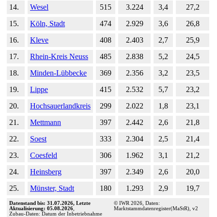
14.
Wesel
515
3.224
3,4
27,2
15.
Köln, Stadt
474
2.929
3,6
26,8
16.
Kleve
408
2.403
2,7
25,9
17.
Rhein-Kreis Neuss
485
2.838
5,2
24,5
18.
Minden-Lübbecke
369
2.356
3,2
23,5
19.
Lippe
415
2.532
5,7
23,2
20.
Hochsauerlandkreis
299
2.022
1,8
23,1
21.
Mettmann
397
2.442
2,6
21,8
22.
Soest
333
2.304
2,5
21,4
23.
Coesfeld
306
1.962
3,1
21,2
24.
Heinsberg
397
2.349
2,6
20,0
25.
Münster, Stadt
180
1.293
2,9
19,7
Datenstand bis: 31.07.2026, Letzte
© IWR 2026, Daten:
Aktualisierung: 05.08.2026
,
Marktstammdatenregister(MaStR), v2
Zubau-Daten: Datum der Inbetriebnahme