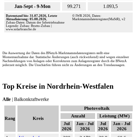
Jan-Sept - 9-Mon
99.271
1.093,5
Datenstand bis: 31.07.2026, Letzte
© IWR 2026, Daten:
Aktualisierung: 05.08.2026
,
Marktstammdatenregister(MaStR), v2
Zubau-Daten: Datum der Inbetriebnahme
Legende: Zubau: Brutto-Zubau |
www.solarbranche.de
Die Auswertung der Daten des BNetzA-Marktstammdatenregisters stellt eine
Momentaufnahme dar. Statistische Änderungen (auch rückwirkend) sind wegen einzelner
Nachmeldungen von Anlagen oder Korrekturen zum Anlagenregister durch die BNetzA
jederzeit möglich. Die Unschärfen führen nicht zu Änderungen an den Trendaussagen.
Top Kreise in Nordrhein-Westfalen
Alle
|
Balkonkraftwerke
Photovoltaik
Anzahl
Leistung (MW)
Rang
Kreis
Jul
Jan - Jul
Jul
Jan - Jul
2026
2026
2026
2026