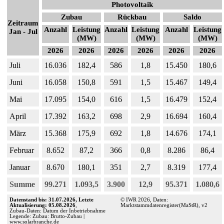
Photovoltaik
Zubau
Rückbau
Saldo
Zeitraum
Anzahl
Leistung
Anzahl
Leistung
Anzahl
Leistung
Jan - Jul
(MW)
(MW)
(MW)
2026
2026
2026
2026
2026
2026
Juli
16.036
182,4
586
1,8
15.450
180,6
Juni
16.058
150,8
591
1,5
15.467
149,4
Mai
17.095
154,0
616
1,5
16.479
152,4
April
17.392
163,2
698
2,9
16.694
160,4
März
15.368
175,9
692
1,8
14.676
174,1
Februar
8.652
87,2
366
0,8
8.286
86,4
Januar
8.670
180,1
351
2,7
8.319
177,4
Summe
99.271
1.093,5
3.900
12,9
95.371
1.080,6
Datenstand bis: 31.07.2026, Letzte
© IWR 2026, Daten:
Aktualisierung: 05.08.2026
,
Marktstammdatenregister(MaStR), v2
Zubau-Daten: Datum der Inbetriebnahme
Legende: Zubau: Brutto-Zubau |
www.solarbranche.de