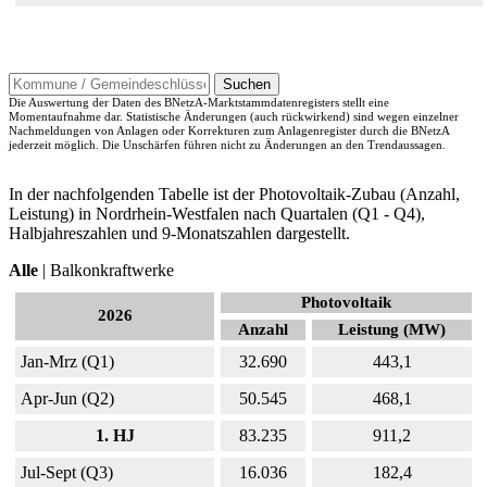
Suchen
Die Auswertung der Daten des BNetzA-Marktstammdatenregisters stellt eine
Momentaufnahme dar. Statistische Änderungen (auch rückwirkend) sind wegen einzelner
Nachmeldungen von Anlagen oder Korrekturen zum Anlagenregister durch die BNetzA
jederzeit möglich. Die Unschärfen führen nicht zu Änderungen an den Trendaussagen.
In der nachfolgenden Tabelle ist der Photovoltaik-Zubau (Anzahl,
Leistung) in Nordrhein-Westfalen nach Quartalen (Q1 - Q4),
Halbjahreszahlen und 9-Monatszahlen dargestellt.
Alle
|
Balkonkraftwerke
Photovoltaik
2026
Anzahl
Leistung (MW)
Jan-Mrz (Q1)
32.690
443,1
Apr-Jun (Q2)
50.545
468,1
1. HJ
83.235
911,2
Jul-Sept (Q3)
16.036
182,4