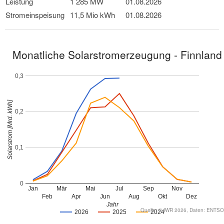
Leistung
1 285 MW
01.08.2026
Stromeinspeisung
11,5 Mio kWh
01.08.2026
Monatliche Solarstromerzeugung - Finnland
0,3
Solarstrom [Mrd. kWh]
0,2
0,1
0
Jan
Mär
Mai
Jul
Sep
Nov
Feb
Apr
Jun
Aug
Okt
Dez
Jahr
Quelle: © IWR 2026, Daten: ENTSO
2026
2025
2024