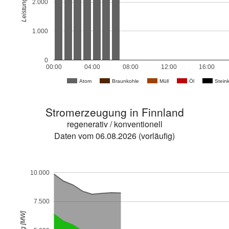
Leistung [MW]
2.000
1.000
0
00:00
04:00
08:00
12:00
16:00
Atom
Braunkohle
Müll
Öl
Stein
Stromerzeugung in Finnland
regenerativ / konventionell
Daten vom 06.08.2026 (vorläufig)
10.000
7.500