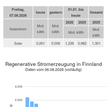
Freitag,
01.01. bis
heute
gestern
Gesamt
07.08.2026
heute
2026
2025
2025
Mrd.
Mrd.
Solarstrom
Mrd.
kWh
kWh
Mrd. kWh
kWh
Solar
0,001
0,008
1,236
0,982
1,301
Regenerative Stromerzeugung in Finnland
Daten vom 06.08.2026 (vorläufig)
8.000
6.000