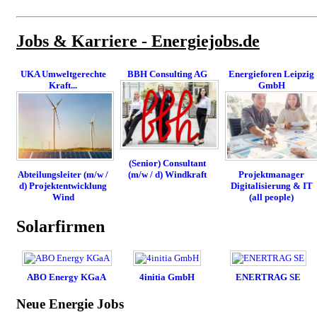
Jobs & Karriere - Energiejobs.de
UKA Umweltgerechte
BBH Consulting AG
Energieforen Leipzig
Kraft...
GmbH
(Senior) Consultant
(m/w / d) Windkraft
Abteilungsleiter (m/w /
Projektmanager
d) Projektentwicklung
Digitalisierung & IT
Wind
(all people)
Solarfirmen
ABO Energy KGaA
4initia GmbH
ENERTRAG SE
Neue Energie Jobs