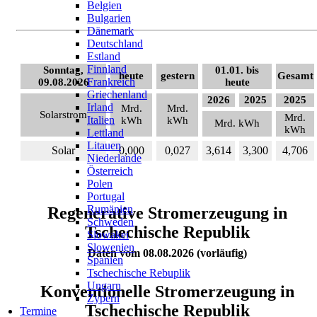
Belgien
Bulgarien
Dänemark
Deutschland
Estland
Finnland
Sonntag,
01.01. bis
heute
gestern
Gesamt
Frankreich
09.08.2026
heute
Griechenland
2026
2025
2025
Irland
Mrd.
Mrd.
Solarstrom
Mrd.
Italien
kWh
kWh
Mrd. kWh
kWh
Lettland
Litauen
Solar
0,000
0,027
3,614
3,300
4,706
Niederlande
Österreich
Polen
Portugal
Rumänien
Regenerative Stromerzeugung in
Schweden
Tschechische Republik
Slowakei
Slowenien
Daten vom 08.08.2026 (vorläufig)
Spanien
Tschechische Rebuplik
Ungarn
Konventionelle Stromerzeugung in
Zypern
Tschechische Republik
Termine