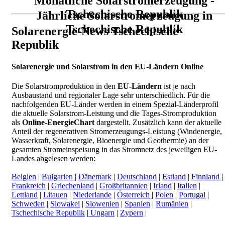
Monatliche Solarstromerzeugung -
Tschechische Republik
Jährliche Solarstromerzeugung in
Tschechische Republik
Solarenergie-News Tschechische
Republik
Solarenergie und Solarstrom in den EU-Ländern Online
Die Solarstromproduktion in den
EU-Ländern
ist je nach
Ausbaustand und regionaler Lage sehr unterschiedlich. Für die
nachfolgenden EU-Länder werden in einem Spezial-Länderprofil
die aktuelle Solarstrom-Leistung und die Tages-Stromproduktion
als
Online-EnergieChart
dargestellt. Zusätzlich kann der aktuelle
Anteil der regenerativen Stromerzeugungs-Leistung (Windenergie,
Wasserkraft, Solarenergie, Bioenergie und Geothermie) an der
gesamten Stromeinspeisung in das Stromnetz des jeweiligen EU-
Landes abgelesen werden:
Belgien
|
Bulgarien
|
Dänemark
|
Deutschland
|
Estland
|
Finnland
|
Frankreich
|
Griechenland
|
Großbritannien
|
Irland
|
Italien
|
Lettland
|
Litauen
|
Niederlande
|
Österreich
|
Polen
|
Portugal
|
Schweden
|
Slowakei
|
Slowenien
|
Spanien
|
Rumänien
|
Tschechische Republik
|
Ungarn
|
Zypern
|