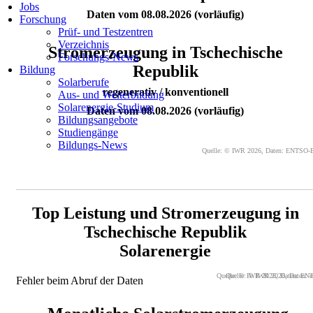
Jobs
Daten vom 08.08.2026 (vorläufig)
Forschung
Prüf- und Testzentren
Verzeichnis
Stromerzeugung in Tschechische
Forschungs-News
Republik
Bildung
Solarberufe
regenerativ / konventionell
Aus- und Weiterbildung
Solarenergie-Studium
Daten vom 08.08.2026 (vorläufig)
Bildungsangebote
Studiengänge
Bildungs-News
Quelle: © IWR 2026, Daten: ENTSO-
Top Leistung und Stromerzeugung in
Tschechische Republik
Solarenergie
Quelle: © IWR 2026, Daten: EN
Quelle: © IWR 2026, Daten: e
Fehler beim Abruf der Daten