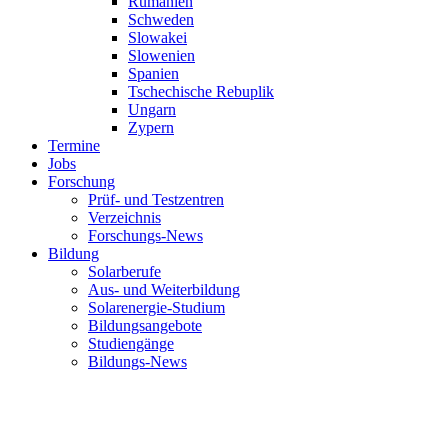
Rumänien
Schweden
Slowakei
Slowenien
Spanien
Tschechische Rebuplik
Ungarn
Zypern
Termine
Jobs
Forschung
Prüf- und Testzentren
Verzeichnis
Forschungs-News
Bildung
Solarberufe
Aus- und Weiterbildung
Solarenergie-Studium
Bildungsangebote
Studiengänge
Bildungs-News