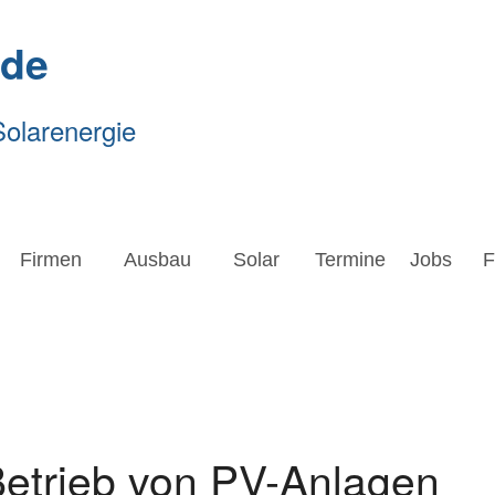
.de
Solarenergie
Firmen
Ausbau
Solar
Termine
Jobs
Forsc
Firmen
Ausbau
Solar
Termine
Jobs
F
 Betrieb von PV-Anlagen