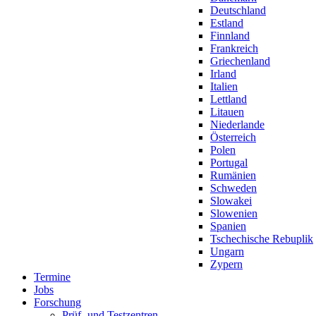
Deutschland
Estland
Finnland
Frankreich
Griechenland
Irland
Italien
Lettland
Litauen
Niederlande
Österreich
Polen
Portugal
Rumänien
Schweden
Slowakei
Slowenien
Spanien
Tschechische Rebuplik
Ungarn
Zypern
Termine
Jobs
Forschung
Prüf- und Testzentren