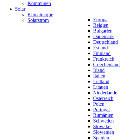
Kommunen
Solar
Klimatologie
Europa
Solarstrom
Belgien
Bulgarien
Dänemark
Deutschland
Estland
Finnland
Frankreich
Griechenland
Irland
Italien
Lettland
Litauen
Niederlande
Österreich
Polen
Portugal
Rumänien
Schweden
Slowakei
Slowenien
Spanien