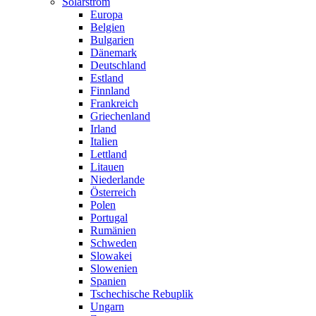
Solarstrom
Europa
Belgien
Bulgarien
Dänemark
Deutschland
Estland
Finnland
Frankreich
Griechenland
Irland
Italien
Lettland
Litauen
Niederlande
Österreich
Polen
Portugal
Rumänien
Schweden
Slowakei
Slowenien
Spanien
Tschechische Rebuplik
Ungarn