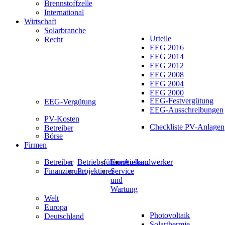
Brennstoffzelle
International
Wirtschaft
Solarbranche
Urteile
Recht
EEG 2016
EEG 2014
EEG 2012
EEG 2008
EEG 2004
EEG 2000
EEG-Festvergütung
EEG-Vergütung
EEG-Ausschreibungen
PV-Kosten
Checkliste PV-Anlagen
Betreiber
Börse
Firmen
Betreiber
Betriebsführung
Energiehandwerker
Ausbau
Finanzierung
Projektierer
Service
und
Wartung
Welt
Europa
Photovoltaik
Deutschland
Solarthermie