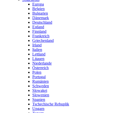
Europa
Belgien
Bulgarien
Dänemark
Deutschland
Estland
Finnland
Frankreich
Griechenland
Irland
Italien
Lettland
Litauen
Niederlande
Österreich
Polen
Portugal
Rumänien
Schweden
Slowakei
Slowenien
Spanien
Tschechische Rebuplik
Ungarn