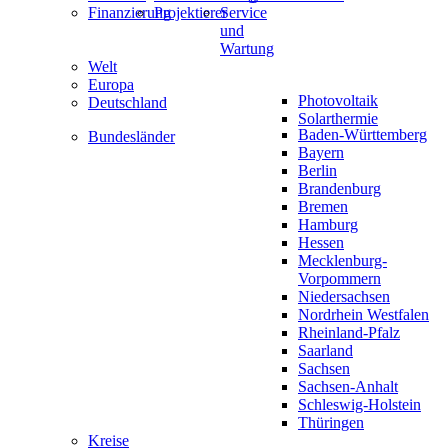
Finanzierung
Projektierer
Service
und
Wartung
Welt
Europa
Photovoltaik
Deutschland
Solarthermie
Baden-Württemberg
Bundesländer
Bayern
Berlin
Brandenburg
Bremen
Hamburg
Hessen
Mecklenburg-
Vorpommern
Niedersachsen
Nordrhein Westfalen
Rheinland-Pfalz
Saarland
Sachsen
Sachsen-Anhalt
Schleswig-Holstein
Thüringen
Kreise