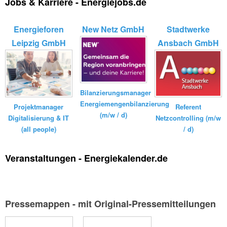
Jobs & Karriere - Energiejobs.de
Energieforen
New Netz GmbH
Stadtwerke
Leipzig GmbH
Ansbach GmbH
Bilanzierungsmanager
Energiemengenbilanzierung
Referent
Projektmanager
(m/w / d)
Netzcontrolling (m/w
Digitalisierung & IT
/ d)
(all people)
Veranstaltungen - Energiekalender.de
Pressemappen - mit Original-Pressemitteilungen