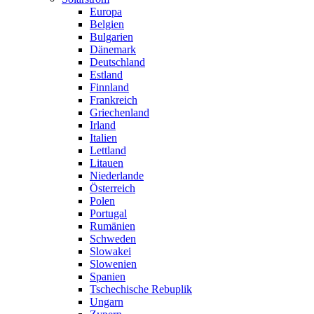
Europa
Belgien
Bulgarien
Dänemark
Deutschland
Estland
Finnland
Frankreich
Griechenland
Irland
Italien
Lettland
Litauen
Niederlande
Österreich
Polen
Portugal
Rumänien
Schweden
Slowakei
Slowenien
Spanien
Tschechische Rebuplik
Ungarn