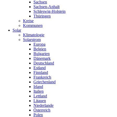
Sachsen
Sachsen-Anhalt
Schleswig-Holstein
Thüringen
Kreise
Kommunen
Solar
Klimatologie
Solarstrom
Europa
Belgien
Bulgarien
Dänemark
Deutschland
Estland
Finnland
Frankreich
Griechenland
Irland
Italien
Lettland
Litauen
Niederlande
Österreich
Polen