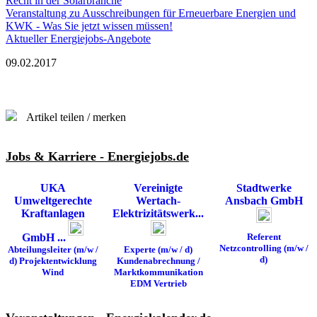
Recht in der Solarbranche
Veranstaltung zu Ausschreibungen für Erneuerbare Energien und
KWK - Was Sie jetzt wissen müssen!
Aktueller Energiejobs-Angebote
09.02.2017
Artikel teilen / merken
Jobs & Karriere - Energiejobs.de
UKA
Vereinigte
Stadtwerke
Umweltgerechte
Wertach-
Ansbach GmbH
Kraftanlagen
Elektrizitätswerk...
GmbH ...
Referent
Netzcontrolling (m/w /
Abteilungsleiter (m/w /
Experte (m/w / d)
d)
d) Projektentwicklung
Kundenabrechnung /
Wind
Marktkommunikation
EDM Vertrieb