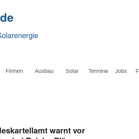
.de
Solarenergie
Firmen
Ausbau
Solar
Termine
Jobs
Forsc
Firmen
Ausbau
Solar
Termine
Jobs
F
eskartellamt warnt vor