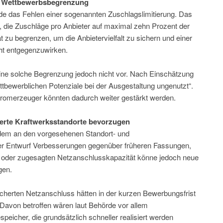
nde Wettbewerbsbegrenzung
de das Fehlen einer sogenannten Zuschlagslimitierung. Das
, die Zuschläge pro Anbieter auf maximal zehn Prozent der
zu begrenzen, um die Anbietervielfalt zu sichern und einer
ht entgegenzuwirken.
eine solche Begrenzung jedoch nicht vor. Nach Einschätzung
ttbewerblichen Potenziale bei der Ausgestaltung ungenutzt“.
romerzeuger könnten dadurch weiter gestärkt werden.
ierte Kraftwerksstandorte bevorzugen
udem an den vorgesehenen Standort- und
der Entwurf Verbesserungen gegenüber früheren Fassungen,
n oder zugesagten Netzanschlusskapazität könne jedoch neue
gen.
cherten Netzanschluss hätten in der kurzen Bewerbungsfrist
Davon betroffen wären laut Behörde vor allem
speicher, die grundsätzlich schneller realisiert werden