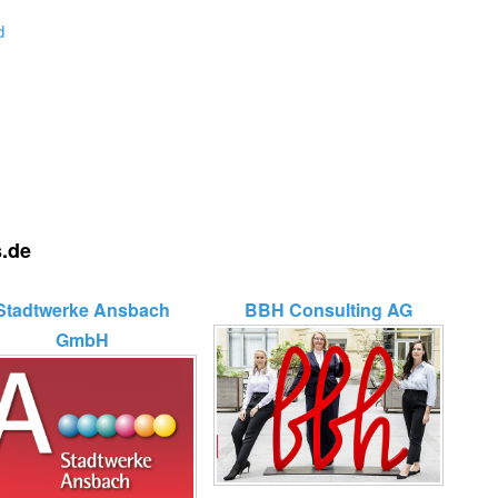
d
s.de
Stadtwerke Ansbach
BBH Consulting AG
GmbH