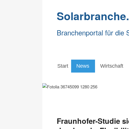
Solarbranche
Branchenportal für die 
Start
News
Wirtschaft
Start
News
Wirtschaft
Fraunhofer-Studie si