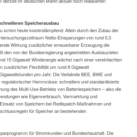
r derzeit im deutschen Markt aktuell noch realisierten
chnelleren Speicherausbau
au schon heute kostendämpfend: Allein durch den Zubau der
ntersuchungszeitraum Netto-Einsparungen von rund 0,3
kende Wirkung zusätzlicher erneuerbarer Erzeugung die
it den von der Bundesregierung angestrebten Ausbauzielen
 und 15 Gigawatt Windenergie wächst nach einer vereinfachten
n zusätzlicher Flexibilität um rund 8 Gigawatt
 Gigawattstunden pro Jahr. Die Verbände BEE, BWE und
regulatorischer Hemmnisse: schnellere und standardisierte
ung des Multi-Use-Betriebs von Batteriespeichern – also die
nwendungen wie Eigenverbrauch, Vermarktung und
en Einsatz von Speichern bei Redispatch-Maßnahmen und
schlussregeln für Speicher an bestehenden
n Sparprogramm für Stromkunden und Bundeshaushalt. Die