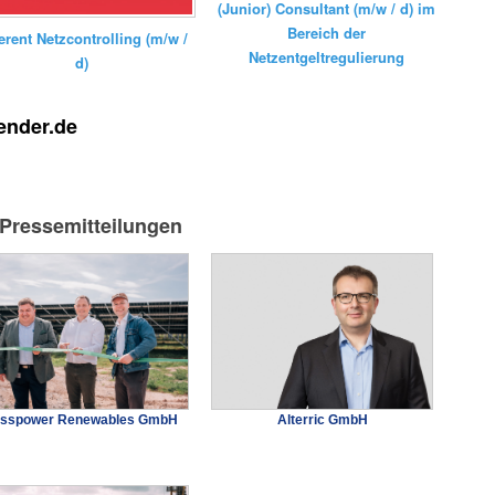
(Junior) Consultant (m/w / d) im
Bereich der
erent Netzcontrolling (m/w /
Netzentgeltregulierung
d)
ender.de
-Pressemitteilungen
isspower Renewables GmbH
Alterric GmbH