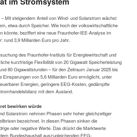
ität im Stromsystem
n – Mit steigendem Anteil von Wind- und Solarstrom wächst
tem, etwa durch Speicher. Wie hoch der volkswirtschaftliche
len könnte, beziffert eine neue Fraunhofer-IEE-Analyse im
rund 3,9 Milliarden Euro pro Jahr.
uchung des Fraunhofer-Instituts für Energiewirtschaft und
che kurzfristige Flexibilität von 20 Gigawatt Speicherleistung
rund 80 Gigawattstunden – für den Zeitraum Januar 2025 bis
he Einsparungen von 5,6 Milliarden Euro ermöglicht, unter
euerbarer Energien, geringere EEG-Kosten, gedämpfte
Stromhandelsbilanz mit dem Ausland.
nkret bewirken würde
und Solarstrom nehmen Phasen sehr hoher gleichzeitiger
ellbrisen bezeichnet. In diesen Phasen sinken die
drige oder negative Werte. Das drückt die Marktwerte
us dem Bundeshaushalt auszugleichenden EEG-