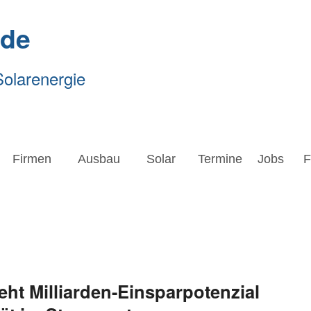
.de
Solarenergie
Firmen
Ausbau
Solar
Termine
Jobs
Forsc
Firmen
Ausbau
Solar
Termine
Jobs
F
eht Milliarden-Einsparpotenzial