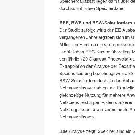
Speicherkapazität liegen damit über de
durchschnittlichen Speicherdauer.
BEE, BWE und BSW-Solar fordern s
Der Studie zufolge wirkt der EE-Ausb
vergangenen Jahre ergaben sich im U
Milliarden Euro, da die strompreissen
zusätzlichen EEG-Kosten überstieg. M
von jährlich 20 Gigawatt Photovoltaik
Extrapolation der Analyse der Bedarf a
Speicherleistung beziehungsweise 32
BSW-Solar fordern deshalb den Abbau 
Netzanschlussverfahren, die Ermöglich
gleichzeitige Nutzung für mehrere A
Netzdienstleistungen –, den stärker
Netzengpässen sowie vereinfachte An
Netzanschlüssen.
„Die Analyse zeigt: Speicher sind ei