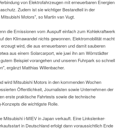
Verbindung von Elektrofahrzeugen mit erneuerbaren Energien
aschutz. Zudem ist sie wichtiger Bestandteil in der
Mitsubishi Motors", so Martin van Vugt.
t. Wenn die Emissionen vom Auspuff einfach zum Kohlekraftwerk
 auf den Klimawandel nichts gewonnen. Elektromobilität macht
 erzeugt wird, die aus erneuerbaren und damit sauberen
etwa aus einem Solarcarport, wie juwi ihn am Wörrstädter
it gutem Beispiel vorangehen und unseren Fuhrpark so schnell
n", ergänzt Matthias Willenbacher.
and wird Mitsubishi Motors in den kommenden Wochen
essierten Öffentlichkeit, Journalisten sowie Unternehmen der
en erste praktische Fahrtests sowie die technische
-Konzepts die wichtigste Rolle.
ne Mitsubishi i-MIEV in Japan verkauft. Eine Linkslenker-
erkaufsstart in Deutschland erfolgt dann voraussichtlich Ende