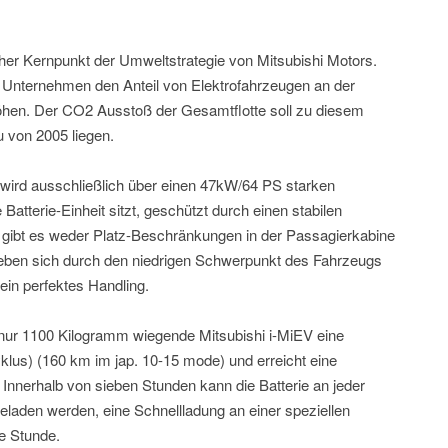
icher Kernpunkt der Umweltstrategie von Mitsubishi Motors.
e Unternehmen den Anteil von Elektrofahrzeugen an der
öhen. Der CO2 Ausstoß der Gesamtflotte soll zu diesem
 von 2005 liegen.
 wird ausschließlich über einen 47kW/64 PS starken
Batterie-Einheit sitzt, geschützt durch einen stabilen
ibt es weder Platz-Beschränkungen in der Passagierkabine
eben sich durch den niedrigen Schwerpunkt des Fahrzeugs
in perfektes Handling.
er nur 1100 Kilogramm wiegende Mitsubishi i-MiEV eine
lus) (160 km im jap. 10-15 mode) und erreicht eine
Innerhalb von sieben Stunden kann die Batterie an jeder
laden werden, eine Schnellladung an einer speziellen
be Stunde.