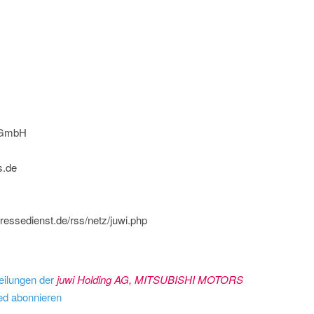
 GmbH
s.de
essedienst.de/rss/netz/juwi.php
eilungen der
juwi Holding AG, MITSUBISHI MOTORS
d abonnieren