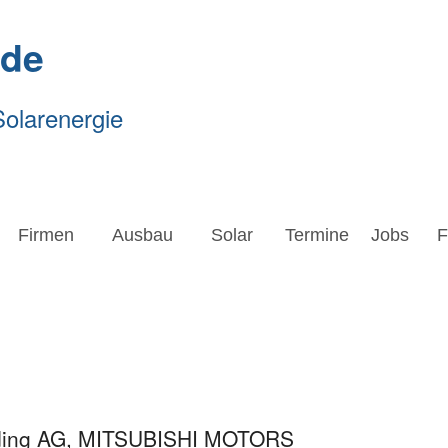
.de
Solarenergie
Firmen
Ausbau
Solar
Termine
Jobs
Forsc
Firmen
Ausbau
Solar
Termine
Jobs
F
olding AG, MITSUBISHI MOTORS