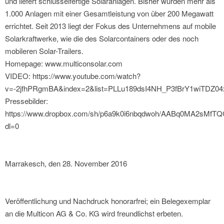
und liefert schlüsselfertige Solaranlagen. Bisher wurden mehr als
1.000 Anlagen mit einer Gesamtleistung von über 200 Megawatt
errichtet. Seit 2013 liegt der Fokus des Unternehmens auf mobile
Solarkraftwerke, wie die des Solarcontainers oder des noch
mobileren Solar-Trailers.
Homepage: www.multiconsolar.com
VIDEO: https://www.youtube.com/watch?
v=-2jfhPRgmBA&index=2&list=PLLu189dsI4NH_P3fBrY1wiTDZ0
Pressebilder:
https://www.dropbox.com/sh/p6a9k0i6nbqdwoh/AABq0MA2sMfT
dl=0
Marrakesch, den 28. November 2016
Veröffentlichung und Nachdruck honorarfrei; ein Belegexemplar
an die Multicon AG & Co. KG wird freundlichst erbeten.