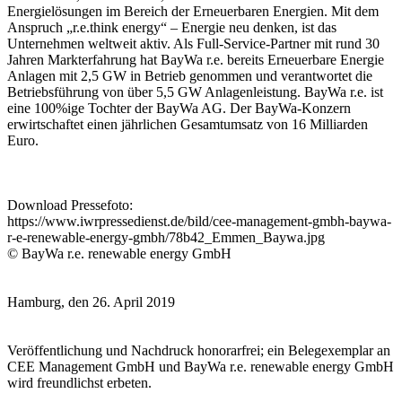
Energielösungen im Bereich der Erneuerbaren Energien. Mit dem
Anspruch „r.e.think energy“ – Energie neu denken, ist das
Unternehmen weltweit aktiv. Als Full-Service-Partner mit rund 30
Jahren Markterfahrung hat BayWa r.e. bereits Erneuerbare Energie
Anlagen mit 2,5 GW in Betrieb genommen und verantwortet die
Betriebsführung von über 5,5 GW Anlagenleistung. BayWa r.e. ist
eine 100%ige Tochter der BayWa AG. Der BayWa-Konzern
erwirtschaftet einen jährlichen Gesamtumsatz von 16 Milliarden
Euro.
Download Pressefoto:
https://www.iwrpressedienst.de/bild/cee-management-gmbh-baywa-
r-e-renewable-energy-gmbh/78b42_Emmen_Baywa.jpg
© BayWa r.e. renewable energy GmbH
Hamburg, den 26. April 2019
Veröffentlichung und Nachdruck honorarfrei; ein Belegexemplar an
CEE Management GmbH und BayWa r.e. renewable energy GmbH
wird freundlichst erbeten.