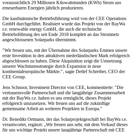
voraussichtlich 29 Millionen Kilowattstunden (KWh) Strom aus
erneuerbaren Energien jährlich produzieren.
Die kaufmännische Betriebsführung wird von der CEE Operations
GmbH durchgeführt. Realisiert wurde das Projekt von der BayWa
r.e. renewable energy GmbH, die auch die technische
Betriebsführung des seit Ende 2018 komplett an das Stromnetz
angeschlossenen Solarparks übernimmt.
"Wir freuen uns, mit der Übernahme des Solarparks Emmen unsere
erste Investition in den attraktiven niederländischen Mark erfolgreich
abgeschlossen zu haben. Diese Akquisition zeigt die Umsetzung
unserer Wachstumsstrategie durch Expansion in neue
kontinentaleuropäische Märkte.", sagte Detlef Schreiber, CEO der
CEE Group.
Jens Schnoor, Investment Director von CEE, kommentierte: "Die
vertrauensvolle Partnerschaft und die langjährige Zusammenarbeit
mit der BayWa r.e. haben es uns ermöglicht, dieses Projekt
erfolgreich umzusetzen. Wir freuen uns auf die zukünftige
gemeinsame Arbeit an weiteren Projekten in Europa."
Dr. Benedikt Ortmann, der das Solarprojektgeschäft bei BayWa r.e.
verantwortet, ergänzt: „Wir freuen uns sehr, mit dem Verkauf dieses
für uns wichtige Projekt unsere langjährige Partnerschaft mit CEE