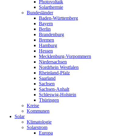
Photovoltaik
Solarthermie
Bundesländer
Baden-Württemberg
Bayern
Berlin
Brandenburg
Bremen
Hamburg
Hessen
Mecklenburg-Vorpommern
Niedersachsen
Nordrhein Westfalen
Rheinland-Pfalz
Saarland
Sachsen
Sachsen-Anhalt
Schleswig-Holstein
Thüringen
Kreise
Kommunen
Solar
Klimatologie
Solarstrom
Europa