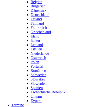
Belgien
Bulgarien
Dänemark
Deutschland
Estland
Finnland
Frankreich
Griechenland
Irland
Italien
Lettland
Litauen
Niederlande
Österreich
Polen
Portugal
Rumänien
Schweden
Slowakei
Slowenien
Spanien
Tschechische Rebuplik
Ungarn
Zypern
Termine