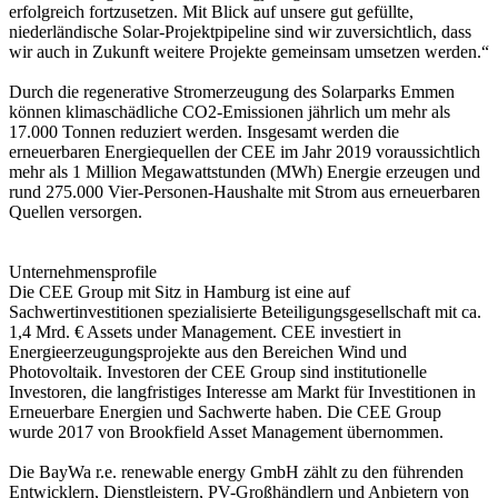
erfolgreich fortzusetzen. Mit Blick auf unsere gut gefüllte,
niederländische Solar-Projektpipeline sind wir zuversichtlich, dass
wir auch in Zukunft weitere Projekte gemeinsam umsetzen werden.“
Durch die regenerative Stromerzeugung des Solarparks Emmen
können klimaschädliche CO2-Emissionen jährlich um mehr als
17.000 Tonnen reduziert werden. Insgesamt werden die
erneuerbaren Energiequellen der CEE im Jahr 2019 voraussichtlich
mehr als 1 Million Megawattstunden (MWh) Energie erzeugen und
rund 275.000 Vier-Personen-Haushalte mit Strom aus erneuerbaren
Quellen versorgen.
Unternehmensprofile
Die CEE Group mit Sitz in Hamburg ist eine auf
Sachwertinvestitionen spezialisierte Beteiligungsgesellschaft mit ca.
1,4 Mrd. € Assets under Management. CEE investiert in
Energieerzeugungsprojekte aus den Bereichen Wind und
Photovoltaik. Investoren der CEE Group sind institutionelle
Investoren, die langfristiges Interesse am Markt für Investitionen in
Erneuerbare Energien und Sachwerte haben. Die CEE Group
wurde 2017 von Brookfield Asset Management übernommen.
Die BayWa r.e. renewable energy GmbH zählt zu den führenden
Entwicklern, Dienstleistern, PV-Großhändlern und Anbietern von