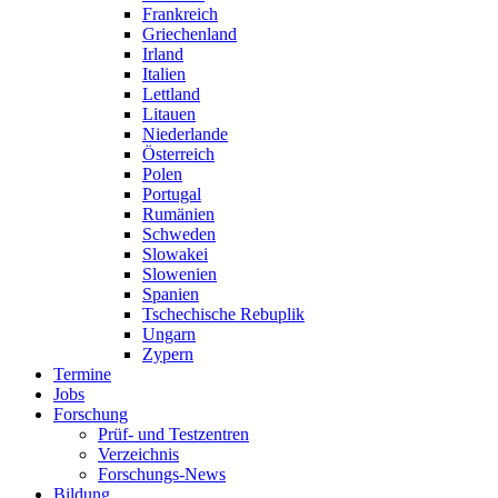
Frankreich
Griechenland
Irland
Italien
Lettland
Litauen
Niederlande
Österreich
Polen
Portugal
Rumänien
Schweden
Slowakei
Slowenien
Spanien
Tschechische Rebuplik
Ungarn
Zypern
Termine
Jobs
Forschung
Prüf- und Testzentren
Verzeichnis
Forschungs-News
Bildung