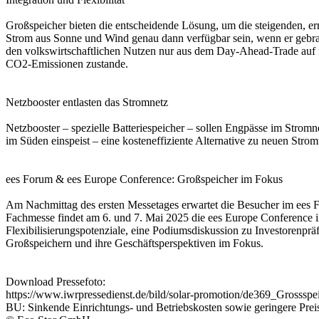
Großspeicher bieten die entscheidende Lösung, um die steigenden, erne
Strom aus Sonne und Wind genau dann verfügbar sein, wenn er gebrauc
den volkswirtschaftlichen Nutzen nur aus dem Day-Ahead-Trade auf 
CO2-Emissionen zustande.
Netzbooster entlasten das Stromnetz
Netzbooster – spezielle Batteriespeicher – sollen Engpässe im Strom
im Süden einspeist – eine kosteneffiziente Alternative zu neuen Strom
ees Forum & ees Europe Conference: Großspeicher im Fokus
Am Nachmittag des ersten Messetages erwartet die Besucher im ees 
Fachmesse findet am 6. und 7. Mai 2025 die ees Europe Conference im
Flexibilisierungspotenziale, eine Podiumsdiskussion zu Investorenp
Großspeichern und ihre Geschäftsperspektiven im Fokus.
Download Pressefoto:
https://www.iwrpressedienst.de/bild/solar-promotion/de369_Grossspe
BU: Sinkende Einrichtungs- und Betriebskosten sowie geringere Prei