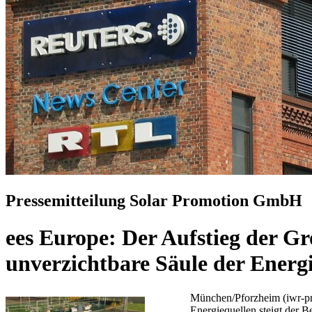
Pressemitteilung Solar Promotion GmbH
ees Europe: Der Aufstieg der G
unverzichtbare Säule der Ener
München/Pforzheim (iwr-pre
Energiequellen steigt der B