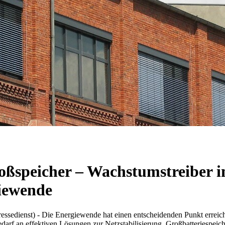
roßspeicher – Wachstumstreiber
giewende
ssedienst) - Die Energiewende hat einen entscheidenden Punkt erreic
edarf an effektiven Lösungen zur Netzstabilisierung. Großbatteriespeich