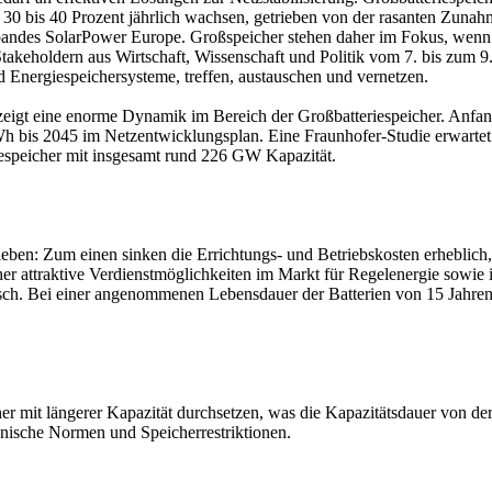
 bis 40 Prozent jährlich wachsen, getrieben von der rasanten Zunahme
andes SolarPower Europe. Großspeicher stehen daher im Fokus, wenn s
akeholdern aus Wirtschaft, Wissenschaft und Politik vom 7. bis zum 9.
d Energiespeichersysteme, treffen, austauschen und vernetzen.
zeigt eine enorme Dynamik im Bereich der Großbatteriespeicher. Anfan
bis 2045 im Netzentwicklungsplan. Eine Fraunhofer-Studie erwarte
iespeicher mit insgesamt rund 226 GW Kapazität.
n: Zum einen sinken die Errichtungs- und Betriebskosten erheblich, vo
er attraktive Verdienstmöglichkeiten im Markt für Regelenergie sow
stisch. Bei einer angenommenen Lebensdauer der Batterien von 15 Jahren
er mit längerer Kapazität durchsetzen, was die Kapazitätsdauer von de
nische Normen und Speicherrestriktionen.