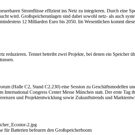
uerbaren Stromflüsse effizient ins Netz zu integrieren. Durch eine Spe
ht wird. Großspeicheranlagen sind dabei sowohl netz- als auch system
mindestens 12 Milliarden Euro bis 2050. Im Wesentlichen kommt dies
netz reduzieren. Tennet betreibt zwei Projekte, bei denen ein Speiche
trassen.
Forum (Halle C2, Stand C2.230) eine Session zu Geschäftsmodellen un
 International Congress Center Messe München statt. Der erste Tag th
räferenzen und Projektentwicklung sowie Zukunftstrends und Marktent
icher_Ecostor-2.jpg
se für Batterien befeuern den Großspeicherboom