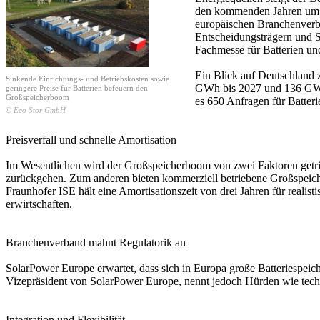
den kommenden Jahren um 30
europäischen Branchenverb
Entscheidungsträgern und St
Fachmesse für Batterien un
Ein Blick auf Deutschland 
Sinkende Einrichtungs- und Betriebskosten sowie
GWh bis 2027 und 136 GWh 
geringere Preise für Batterien befeuern den
Großspeicherboom
es 650 Anfragen für Batter
© Eco Stor GmbH
Preisverfall und schnelle Amortisation
Im Wesentlichen wird der Großspeicherboom von zwei Faktoren getriebe
zurückgehen. Zum anderen bieten kommerziell betriebene Großspeich
Fraunhofer ISE hält eine Amortisationszeit von drei Jahren für reali
erwirtschaften.
Branchenverband mahnt Regulatorik an
SolarPower Europe erwartet, dass sich in Europa große Batteriespeich
Vizepräsident von SolarPower Europe, nennt jedoch Hürden wie tech
Integration und Flexibilität