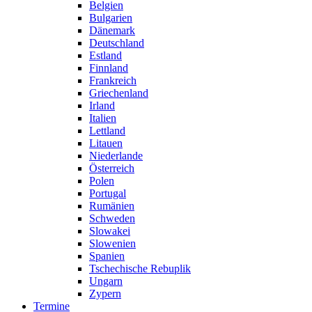
Belgien
Bulgarien
Dänemark
Deutschland
Estland
Finnland
Frankreich
Griechenland
Irland
Italien
Lettland
Litauen
Niederlande
Österreich
Polen
Portugal
Rumänien
Schweden
Slowakei
Slowenien
Spanien
Tschechische Rebuplik
Ungarn
Zypern
Termine