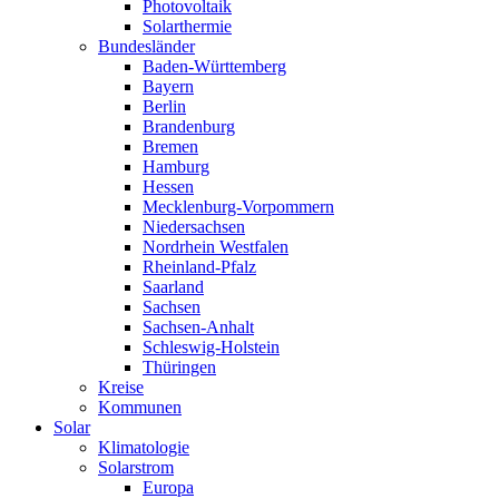
Photovoltaik
Solarthermie
Bundesländer
Baden-Württemberg
Bayern
Berlin
Brandenburg
Bremen
Hamburg
Hessen
Mecklenburg-Vorpommern
Niedersachsen
Nordrhein Westfalen
Rheinland-Pfalz
Saarland
Sachsen
Sachsen-Anhalt
Schleswig-Holstein
Thüringen
Kreise
Kommunen
Solar
Klimatologie
Solarstrom
Europa