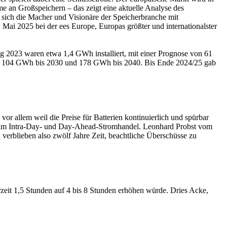
 an Großspeichern – das zeigt eine aktuelle Analyse des
ich die Macher und Visionäre der Speicherbranche mit
 Mai 2025 bei der ees Europe, Europas größter und internationalster
g 2023 waren etwa 1,4 GWh installiert, mit einer Prognose von 61
t 104 GWh bis 2030 und 178 GWh bis 2040. Bis Ende 2024/25 gab
r allem weil die Preise für Batterien kontinuierlich und spürbar
ie im Intra-Day- und Day-Ahead-Stromhandel. Leonhard Probst vom
 verblieben also zwölf Jahre Zeit, beachtliche Überschüsse zu
rzeit 1,5 Stunden auf 4 bis 8 Stunden erhöhen würde. Dries Acke,