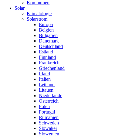
Kommunen
Solar
Klimatologie
Solarstrom
Europa
Belgien
Bulgarien
Dänemark
Deutschland
Estland
Finnland
Frankreich
Griechenland
Irland
Italien
Lettland
Litauen
Niederlande
Österreich
Polen
Portugal
Rumänien
Schweden
Slowakei
Slowenien