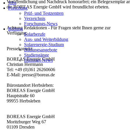
Veröffentlichung und Nachdruck honorarfrei; ein Belegexemplar a
Jobs
die BOREAS Energie GmbH wird freundlichst erbeten.
Forschung
Prüf- und Testzentren
Verzeichnis
Forschungs-News
Achtung Redaktionen - Für Fragen steht Ihnen gerne zur
Bildung
Verfügung:
Solarberufe
Aus- und Weiterbildung
Solarenergie-Studium
Pressekontakt:
Bildungsangebote
Studiengänge
BOREAS Energie GmbH
Bildungs-News
Christian Herrmann
Tel: +49 (0)361 26260606
E-Mail: presse@boreas.de
Bürostandort Herbsleben:
BOREAS Energie GmbH
Hauptstraße 60
99955 Herbsleben
BOREAS Energie GmbH
Moritzburger Weg 67
01109 Dresden