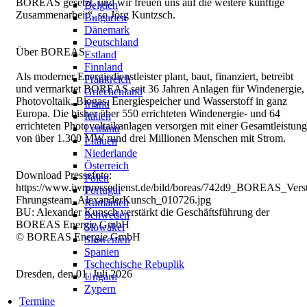
BOREAS gesetzt, und wir freuen uns auf die weitere künftige
Belgien
Zusammenarbeit“, so Jörg Kuntzsch.
Bulgarien
Dänemark
Deutschland
Über BOREAS
Estland
Finnland
Als moderner Energiedienstleister plant, baut, finanziert, betreibt
Frankreich
und vermarktet BOREAS seit 36 Jahren Anlagen für Windenergie,
Griechenland
Photovoltaik, Biogas, Energiespeicher und Wasserstoff in ganz
Irland
Europa. Die bisher über 550 errichteten Windenergie- und 64
Italien
errichteten Photovoltaikanlagen versorgen mit einer Gesamtleistung
Lettland
von über 1.300 MW rund drei Millionen Menschen mit Strom.
Litauen
Niederlande
Österreich
Download Pressefoto:
Polen
https://www.iwrpressedienst.de/bild/boreas/742d9_BOREAS_Vers
Portugal
Fhrungsteam_AlexanderKunsch_010726.jpg
Rumänien
BU: Alexander Kunsch verstärkt die Geschäftsführung der
Schweden
BOREAS Energie GmbH
Slowakei
© BOREAS Energie GmbH
Slowenien
Spanien
Tschechische Rebuplik
Dresden, den 01. Juli 2026
Ungarn
Zypern
Termine