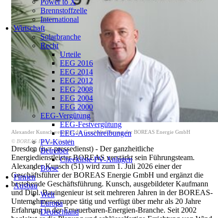
Power to X
Brennstoffzelle
International
Wirtschaft
Solarbranche
Recht
Urteile
EEG 2016
EEG 2014
EEG 2012
EEG 2008
EEG 2004
EEG 2000
EEG-Vergütung
EEG-Festvergütung
EEG-Ausschreibungen
Alexander Kunsch verstärkt die Geschäftsführung der BOREAS Energie GmbH
PV-Kosten
© BOREAS Energie GmbH
Dresden (iwr-pressedienst) - Der ganzheitliche
Betreiber
Energiedienstleister BOREAS verstärkt sein Führungsteam.
Checkliste PV-Anlagen
Alexander Kunsch (51) wird zum 1. Juli 2026 einer der
Börse
Geschäftsführer der BOREAS Energie GmbH und ergänzt die
Firmen
bestehende Geschäftsführung. Kunsch, ausgebildeter Kaufmann
Ausbau
und Dipl. Bauingenieur ist seit mehreren Jahren in der BOREAS-
Welt
Unternehmensgruppe tätig und verfügt über mehr als 20 Jahre
Europa
Erfahrung in der Erneuerbaren-Energien-Branche. Seit 2002
Deutschland