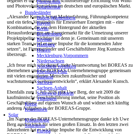
begleitet er die Planung und schlüsselfertige Errichtung von Wind-
Photovoltaik
und Photovoltaikprojekten im deutschen und europäischen Markt.
Solarthermie
Bundesländer
„Alexander Kunsch bringt Markterfahrung, Führungskompetenz
Baden-Württemberg
und ein tiefes Verständnis für Erneuerbare Energien mit – eine
Bayern
Kombination, die vor dem Hintergrund der aktuellen
Berlin
Herausforderungen am Energiemarkt für die Umsetzung unserer
Brandenburg
Projektpipeline wichtiger ist denn je. Gemeinsam mit unserem
Bremen
starken Team wird er neue Impulse für die kommenden Jahre
Hamburg
setzen“, ist Firmengründer und Geschäftsführer Jörg Kuntzsch
Hessen
überzeugt.
Mecklenburg-Vorpommern
Niedersachsen
„Ich freue mich sehr darauf, mehr Verantwortung bei BOREAS zu
Nordrhein Westfalen
übernehmen und die BOREAS-Unternehmensgruppe gemeinsam
Rheinland-Pfalz
mit vielen engagierten Menschen zukunftssicher und
Saarland
wachstumsstark weiterzuentwickeln“, erklärt Alexander Kunsch.
Sachsen
Sachsen-Anhalt
Ebenfalls zum 1. Juli 2026 gibt Uwe Berg, der seit 2009 die
Schleswig-Holstein
kaufmännische Geschäftsführung innehat, seine Position als
Thüringen
Geschäftsführer auf eigenen Wunsch ab und widmet sich künftig
Kreise
anderen Aufgaben in der BOREAS-Gruppe.
Kommunen
Solar
„Im Namen der BOREAS-Unternehmensgruppe danke ich Uwe
Klimatologie
Berg ausdrücklich für seinen großen Einsatz. In den letzten zwei
Solarstrom
Jahrzehnten hat er wichtige Impulse für die Entwicklung von
Europa