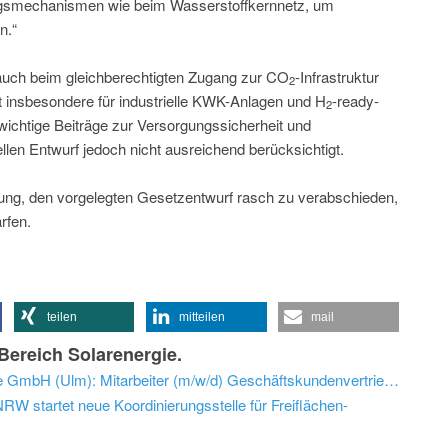
ngsmechanismen wie beim Wasserstoffkernnetz, um
n.“
auch beim gleichberechtigten Zugang zur CO
-Infrastruktur
2
lt insbesondere für industrielle KWK-Anlagen und H
-ready-
2
 wichtige Beiträge zur Versorgungssicherheit und
llen Entwurf jedoch nicht ausreichend berücksichtigt.
rung, den vorgelegten Gesetzentwurf rasch zu verabschieden,
rfen.
teilen
mitteilen
mail
ereich Solarenergie.
Neuer Energiejob bei der SWU Energie GmbH (Ulm): Mitarbeiter (m/w/d) Geschäftskundenvertrieb Energie
W startet neue Koordinierungsstelle für Freiflächen-