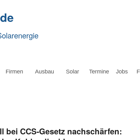
.de
Solarenergie
Firmen
Ausbau
Solar
Termine
Jobs
Forsc
Firmen
Ausbau
Solar
Termine
Jobs
F
l bei CCS-Gesetz nachschärfen: