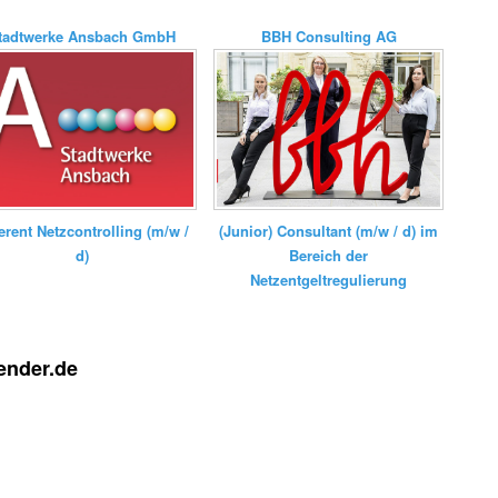
tadtwerke Ansbach GmbH
BBH Consulting AG
erent Netzcontrolling (m/w /
(Junior) Consultant (m/w / d) im
d)
Bereich der
Netzentgeltregulierung
ender.de