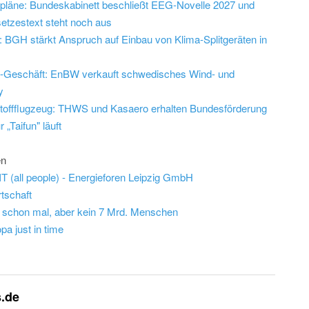
epläne: Bundeskabinett beschließt EEG-Novelle 2027 und
etzestext steht noch aus
 BGH stärkt Anspruch auf Einbau von Klima-Splitgeräten in
d-Geschäft: EnBW verkauft schwedisches Wind- und
y
offflugzeug: THWS und Kasaero erhalten Bundesförderung
 „Taifun" läuft
en
IT (all people) - Energieforen Leipzig GmbH
tschaft
schon mal, aber kein 7 Mrd. Menschen
a just in time
s.de