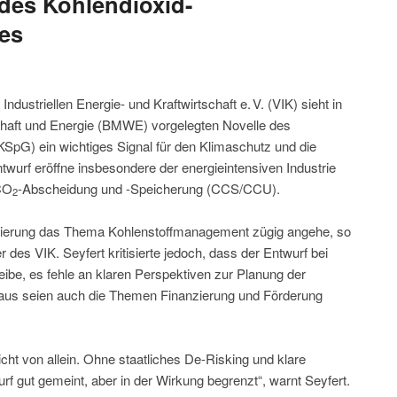
 des Kohlendioxid-
es
Industriellen Energie- und Kraftwirtschaft e. V. (VIK) sieht in
chaft und Energie (BMWE) vorgelegten Novelle des
SpG) ein wichtiges Signal für den Klimaschutz und die
twurf eröffne insbesondere der energieintensiven Industrie
 CO
-Abscheidung und -Speicherung (CCS/CCU).
2
egierung das Thema Kohlenstoffmanagement zügig angehe, so
 des VIK. Seyfert kritisierte jedoch, dass der Entwurf bei
eibe, es fehle an klaren Perspektiven zur Planung der
inaus seien auch die Themen Finanzierung und Förderung
icht von allein. Ohne staatliches De-Risking und klare
rf gut gemeint, aber in der Wirkung begrenzt“, warnt Seyfert.