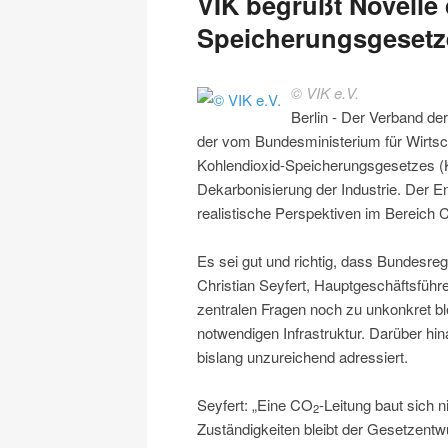
VIK begrüßt Novelle
Speicherungsgesetz
© VIK e.V.
Berlin - Der Verband der 
der vom Bundesministerium für Wirts
Kohlendioxid-Speicherungsgesetzes (K
Dekarbonisierung der Industrie. Der En
realistische Perspektiven im Bereich
Es sei gut und richtig, dass Bundesr
Christian Seyfert, Hauptgeschäftsführer
zentralen Fragen noch zu unkonkret bl
notwendigen Infrastruktur. Darüber h
bislang unzureichend adressiert.
Seyfert: „Eine CO
-Leitung baut sich n
2
Zuständigkeiten bleibt der Gesetzentwu