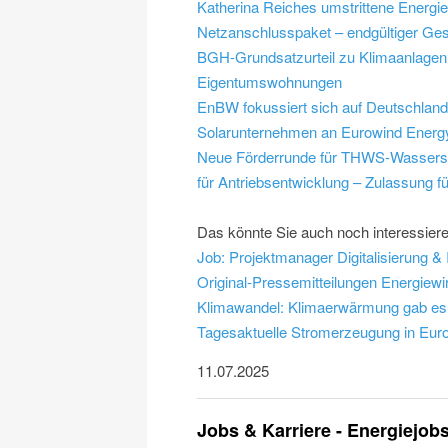
Katherina Reiches umstrittene Energi
Netzanschlusspaket – endgültiger Ges
BGH-Grundsatzurteil zu Klimaanlagen:
Eigentumswohnungen
EnBW fokussiert sich auf Deutschlan
Solarunternehmen an Eurowind Energ
Neue Förderrunde für THWS-Wasserst
für Antriebsentwicklung – Zulassung für
Das könnte Sie auch noch interessier
Job: Projektmanager Digitalisierung & 
Original-Pressemitteilungen Energiewir
Klimawandel: Klimaerwärmung gab es 
Tagesaktuelle Stromerzeugung in Europ
11.07.2025
Jobs & Karriere - Energiejob