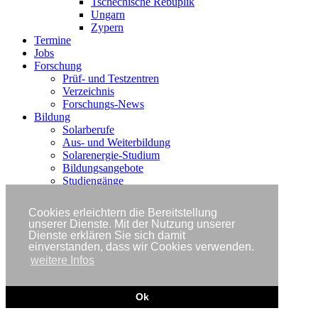
Tschechische Rebuplik
Ungarn
Zypern
Termine
Jobs
Forschung
Prüf- und Testzentren
Verzeichnis
Forschungs-News
Bildung
Solarberufe
Aus- und Weiterbildung
Solarenergie-Studium
Bildungsangebote
Studiengänge
Bildungs-News
Cookies erleichtern die Bereitstellung
unserer Dienste. Mit der Nutzung unserer
Dienste erklären Sie sich damit
einverstanden, dass wir Cookies verwenden.
weitere Infos
Ok