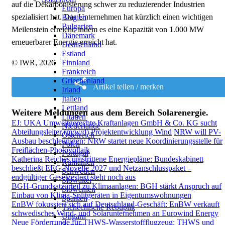
auf die Dekarbonisierung schwer zu reduzierender Industrien
Europa
spezialisiert hat. Das Unternehmen hat kürzlich einen wichtigen
Belgien
Bulgarien
Meilenstein erreicht, indem es eine Kapazität von 1.000 MW
Dänemark
erneuerbarer Energie erreicht hat.
Deutschland
Estland
© IWR, 2026
Finnland
Frankreich
Griechenland
Artikel teilen / merken
Irland
Italien
Lettland
Weitere Meldungen aus dem Bereich Solarenergie.
Litauen
EJ: UKA Umweltgerechte Kraftanlagen GmbH & Co. KG sucht
Niederlande
Abteilungsleiter (m/w/d) Projektentwicklung Wind
NRW will PV-
Österreich
Ausbau beschleunigen: NRW startet neue Koordinierungsstelle für
Polen
Freiflächen-Photovoltaik
Portugal
Katherina Reiches umstrittene Energiepläne: Bundeskabinett
Rumänien
beschließt EEG-Novelle 2027 und Netzanschlusspaket –
Schweden
endgültiger Gesetzestext steht noch aus
Slowakei
BGH-Grundsatzurteil zu Klimaanlagen: BGH stärkt Anspruch auf
Slowenien
Einbau von Klima-Splitgeräten in Eigentumswohnungen
Spanien
EnBW fokussiert sich auf Deutschland-Geschäft: EnBW verkauft
Tschechische Rebuplik
schwedisches Wind- und Solarunternehmen an Eurowind Energy
Ungarn
Neue Förderrunde für THWS-Wasserstoffflugzeug: THWS und