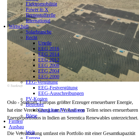
Elektromobilität
Power to X
Brennstoffzelle
International
Wirtschaft
Solarbranche
Recht
Urteile
EEG 2016
EEG 2014
EEG 2012
EEG 2008
EEG 2004
EEG 2000
EEG-Vergütung
© Statkraft
EEG-Festvergütung
EEG-Ausschreibungen
PV-Kosten
Oslo - Statkraft, Europas größter Erzeuger erneuerbarer Energie,
Betreiber
hat eine Vereinbarung zum Verkauf von Teilen seines erneuerbaren
Checkliste PV-Anlagen
Börse
Energieportfolios in Indien an Serentica Renewables unterzeichnet.
Firmen
Ausbau
Welt
Die Vereinbarung umfasst ein Portfolio mit einer Gesamtkapazität
Europa