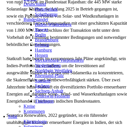
von rund 1,5 GW im Bundesstaat Rajasthan: die 445 MW starke
Deutschland
Solaranlage Khidrat, die Anfang 2025 in Betrieb gegangen ist,
Photovoltaik
Solarthermie
sowie ein Pipeline-Projekt von Solar- und Windkraftanlagen in
Bundesländer
verschiedenen Entwicklungsstadien mit einer geschätzten Kapazität
Baden-Württemberg
Bayern
von 1.000 MW. Der Abschluss der Transaktion steht unter dem
Berlin
Vorbehalt der Erfüllung bestimmter Bedingungen und notwendiger
Brandenburg
behördlicher Genehmigungen.
Bremen
Hamburg
Hessen
Statkraft hatte bereits im vergangenen Jahr Pläne angekündigt, sein
Mecklenburg-Vorpommern
Niedersachsen
Indien-Portfolio zu veräußern, um die Investitionen auf
Nordrhein Westfalen
ausgewählte Märkte in Europa und Südamerika zu konzentrieren,
Rheinland-Pfalz
die Skaleneffekte und Wettbewerbsfähigkeit stärken. Über zwei
Saarland
Sachsen
Jahrzehnte baute Statkraft ein diversifiziertes Portfolio erneuerbarer
Sachsen-Anhalt
Energien auf, darunter Solar-, Wind- und Wasserkraftanlagen sowi
Schleswig-Holstein
Energiehandel in mehreren indischen Bundesstaaten.
Thüringen
Kreise
Kommunen
Serentica Renewables, 2022 gegründet, ist ein führender
Solar
Klimatologie
unabhängiger Erzeuger erneuerbarer Energien in Indien, der sich
Solarstrom