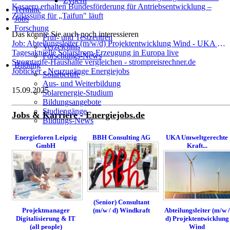
Zypern
Kasaero erhalten Bundesförderung für Antriebsentwicklung –
Termine
Zulassung für „Taifun" läuft
Jobs
Forschung
Das könnte Sie auch noch interessieren
Prüf- und Testzentren
Job: Abteilungsleiter (m/w/d) Projektentwicklung Wind - UKA Umweltgerechte Kraftanlagen GmbH & Co. KG
Verzeichnis
Tagesaktuelle Solarstrom-Erzeugung in Europa live
Forschungs-News
Stromtarife-Haushalte vergleichen - strompreisrechner.de
Bildung
Jobticker - Neuzugänge Energiejobs
Solarberufe
Aus- und Weiterbildung
15.09.2025
Solarenergie-Studium
Bildungsangebote
Studiengänge
Jobs & Karriere - Energiejobs.de
Bildungs-News
Energieforen Leipzig
BBH Consulting AG
UKA Umweltgerechte
GmbH
Kraft...
(Senior) Consultant
(m/w / d) Windkraft
Projektmanager
Abteilungsleiter (m/w /
Digitalisierung & IT
d) Projektentwicklung
(all people)
Wind