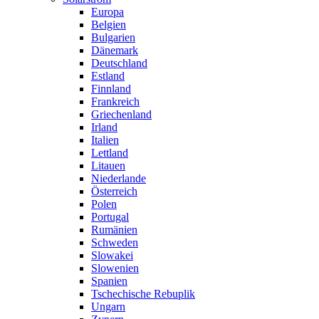
Europa
Belgien
Bulgarien
Dänemark
Deutschland
Estland
Finnland
Frankreich
Griechenland
Irland
Italien
Lettland
Litauen
Niederlande
Österreich
Polen
Portugal
Rumänien
Schweden
Slowakei
Slowenien
Spanien
Tschechische Rebuplik
Ungarn