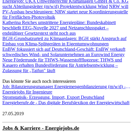
Energiejob: UKA Umweltgerechte Kraftanlagen GmbH & Co. KG
sucht Abteilungsleiter (m/w/d) Projektentwicklung Wind
NRW will
PV-Ausbau beschleunigen: NRW startet neue Koordinierungsstelle
für Freiflächen-Photovoltaik
Katherina Reiches umstrittene Energiepläne: Bundeskabinett
beschließt EEG-Novelle 2027 und Netzanschlusspaket –
endgültiger Gesetzestext steht noch aus
BGH-Grundsatzurteil zu Klimaanlagen: BGH stärkt Anspruch auf
Einbau von Klima-Splitgeräten in Eigentumswohnungen
EnBW fokussiert sich auf Deutschland-Geschäft: EnBW verkauft
schwedisches Wind- und Solarunternehmen an Eurowind Energy
Neue Förderrunde für THWS-Wasserstoffflugzeug: THWS und
Kasaero erhalten Bundesförderung für Antriebsentwicklung –
Zulassung für „Taifun" läuft
Das könnte Sie auch noch interessieren
Job: Bilanzierungsmanager Energiemengenbilanzierung (m/w/d) - New Netz GmbH
Energiejobs für Ingenieure
Stromstatisik- Erzeugung, Import, Export Deutschland
Energieberufe.de - Das digitale Berufslexikon der Energiewirtschaft
27.05.2019
Jobs & Karriere - Energiejobs.de