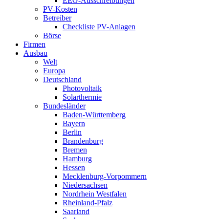
EEG-Ausschreibungen
PV-Kosten
Betreiber
Checkliste PV-Anlagen
Börse
Firmen
Ausbau
Welt
Europa
Deutschland
Photovoltaik
Solarthermie
Bundesländer
Baden-Württemberg
Bayern
Berlin
Brandenburg
Bremen
Hamburg
Hessen
Mecklenburg-Vorpommern
Niedersachsen
Nordrhein Westfalen
Rheinland-Pfalz
Saarland