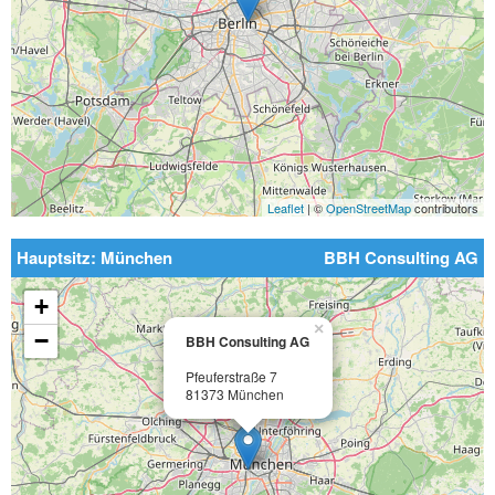
Leaflet
| ©
OpenStreetMap
contributors
Hauptsitz: München
BBH Consulting AG
+
×
−
BBH Consulting AG
Pfeuferstraße 7
81373 München