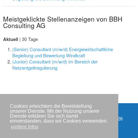
Meistgeklickte Stellenanzeigen von BBH
Consulting AG
Aktuell
|
30 Tage
(Senior) Consultant (m/w/d) Energiewirtschaftliche
Begleitung und Bewertung Windkraft
(Junior) Consultant (m/w/d) im Bereich der
Netzentgeltregulierung
Cookies erleichtern die Bereitstellung
unserer Dienste. Mit der Nutzung unserer
Dienste erklären Sie sich damit
Impressum
Copyright © IWR 2026
einverstanden, dass wir Cookies verwenden.
weitere Infos
Datenschutzerklärung
Kontakt