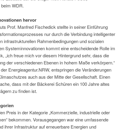
n“ beim WDR.
novationen hervor
uts Prof. Manfred Fischedick stellte in seiner Einführung
sformationsprozesses nur durch die Verbindung intelligenter
en infrastrukturellen Rahmenbedingungen und sozialen
chen Systeminnovationen kommt eine entscheidende Rolle im
, „ich freue mich vor diesem Hintergrund sehr, dass die
dung der verschiedenen Ebenen in hohem Maße verkörpern.“
r der Energieagentur.NRW, entspringen die Veränderungen
limaschutzes auch aus der Mitte der Gesellschaft. Einen
sache, dass mit der Bäckerei Schüren ein 100 Jahre altes
gern zu finden ist.
egorien
n Preis in der Kategorie „Kommerzielle, industrielle oder
ehmen“ bekommen. Vorausgegangen war eine umfassende
ihrer Infrastruktur auf erneuerbare Energien und