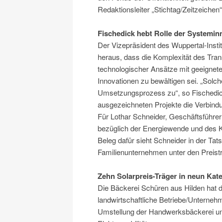
Redaktionsleiter „Stichtag/Zeitzeiche
Fischedick hebt Rolle der Systemin
Der Vizepräsident des Wuppertal-Instit
heraus, dass die Komplexität des Tran
technologischer Ansätze mit geeignet
Innovationen zu bewältigen sei. „Sol
Umsetzungsprozess zu“, so Fischedick
ausgezeichneten Projekte die Verbin
Für Lothar Schneider, Geschäftsführe
bezüglich der Energiewende und des K
Beleg dafür sieht Schneider in der Tat
Familienunternehmen unter den Preisträ
Zehn Solarpreis-Träger in neun Kat
Die Bäckerei Schüren aus Hilden hat de
landwirtschaftliche Betriebe/Untern
Umstellung der Handwerksbäckerei und 