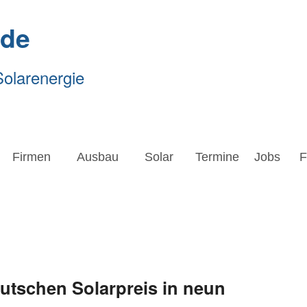
.de
Solarenergie
Firmen
Ausbau
Solar
Termine
Jobs
Forsc
Firmen
Ausbau
Solar
Termine
Jobs
F
eutschen Solarpreis in neun