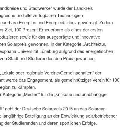
Landkreise und Stadtwerke“ wurde der Landkreis
greiche und alle verfügbaren Technologien
neuerbare Energien und Energieeffizienz gewürdigt. Zudem
s Ziel, 100 Prozent Erneuerbare als eines der ersten
oduzieren sowie für das ausgeprägte und innovative
en Solarpreis gewonnen. In der Kategorie „Architektur,
Leuphana Universität Lüneburg aufgrund des energetischen
von Stadt und Studierenden den Preis gewonnen.
e „Lokale oder regionale Vereine/Gemeinschaften“ der
hnt werde das Engagement, als gemeinnütziger Verein für 100
Region zu kämpfen.
er Kategorie „Medien“ für die „kritische und unabhängige
tät“ geht der Deutsche Solarpreis 2015 an das Solarcar-
 langjährige Beteiligung an der Entwicklung solarbetriebener
 der Studierenden und deren sportlichen Erfolge.