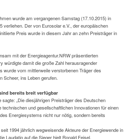
ahmen wurde am vergangenen Samstag (17.10.2015) in
 verliehen. Der von Eurosolar e.V., der europäischen
nitiierte Preis wurde in diesem Jahr an zehn Preisträger in
einsam mit der Energieagentur.NRW präsentierten
ry würdigte damit die große Zahl herausragender
 wurde vom mittlerweile verstorbenen Träger des
n Scheer, ins Leben gerufen.
ind bereits breit verfügbar
e sagte: „Die diesjährigen Preisträger des Deutschen
 technischen und gesellschaftlichen Innovationen für einen
des Energiesystems nicht nur nötig, sondern bereits
seit 1994 jährlich wegweisende Akteure der Energiewende in
ie Laudatio auf die Sieger hielt Ronald Feisel,