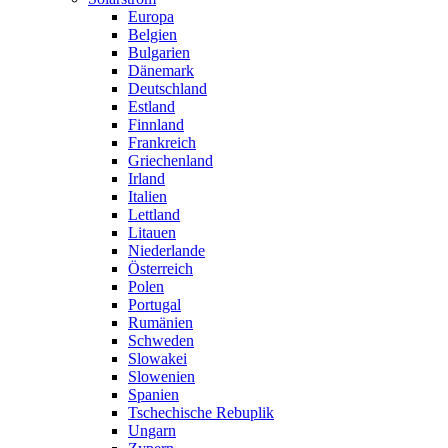
Europa
Belgien
Bulgarien
Dänemark
Deutschland
Estland
Finnland
Frankreich
Griechenland
Irland
Italien
Lettland
Litauen
Niederlande
Österreich
Polen
Portugal
Rumänien
Schweden
Slowakei
Slowenien
Spanien
Tschechische Rebuplik
Ungarn