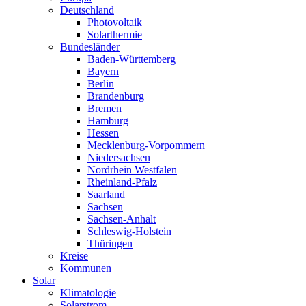
Deutschland
Photovoltaik
Solarthermie
Bundesländer
Baden-Württemberg
Bayern
Berlin
Brandenburg
Bremen
Hamburg
Hessen
Mecklenburg-Vorpommern
Niedersachsen
Nordrhein Westfalen
Rheinland-Pfalz
Saarland
Sachsen
Sachsen-Anhalt
Schleswig-Holstein
Thüringen
Kreise
Kommunen
Solar
Klimatologie
Solarstrom