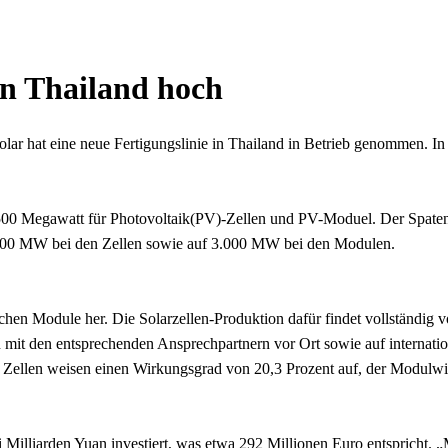
in Thailand hoch
lar hat eine neue Fertigungslinie in Thailand in Betrieb genommen. 
 500 Megawatt für Photovoltaik(PV)-Zellen und PV-Moduel. Der Spatenst
2.000 MW bei den Zellen sowie auf 3.000 MW bei den Modulen.
hen Module her. Die Solarzellen-Produktion dafür findet vollständig vo
it den entsprechenden Ansprechpartnern vor Ort sowie auf internation
 Zellen weisen einen Wirkungsgrad von 20,3 Prozent auf, der Modulwi
 Milliarden Yuan investiert, was etwa 292 Millionen Euro entspricht. „