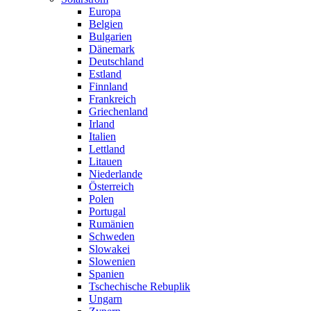
Europa
Belgien
Bulgarien
Dänemark
Deutschland
Estland
Finnland
Frankreich
Griechenland
Irland
Italien
Lettland
Litauen
Niederlande
Österreich
Polen
Portugal
Rumänien
Schweden
Slowakei
Slowenien
Spanien
Tschechische Rebuplik
Ungarn