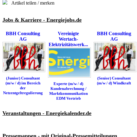
Artikel teilen / merken
Jobs & Karriere - Energiejobs.de
BBH Consulting
Vereinigte
BBH Consulting
AG
Wertach-
AG
Elektrizitätswerk...
(Junior) Consultant
(Senior) Consultant
(m/w / d) im Bereich
(m/w / d) Windkraft
Experte (m/w / d)
der
Kundenabrechnung /
Netzentgeltregulierung
Marktkommunikation
EDM Vertrieb
Veranstaltungen - Energiekalender.de
Pressemappen - mit Original-Pressemitteilungen