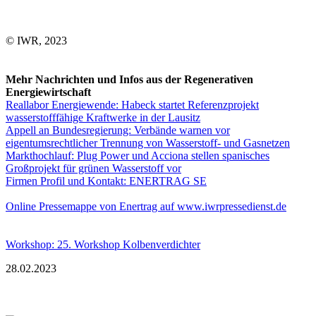
© IWR, 2023
Mehr Nachrichten und Infos aus der Regenerativen
Energiewirtschaft
Reallabor Energiewende: Habeck startet Referenzprojekt
wasserstofffähige Kraftwerke in der Lausitz
Appell an Bundesregierung: Verbände warnen vor
eigentumsrechtlicher Trennung von Wasserstoff- und Gasnetzen
Markthochlauf: Plug Power und Acciona stellen spanisches
Großprojekt für grünen Wasserstoff vor
Firmen Profil und Kontakt: ENERTRAG SE
Online Pressemappe von Enertrag auf www.iwrpressedienst.de
Workshop: 25. Workshop Kolbenverdichter
28.02.2023