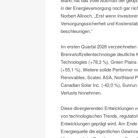
Markt hat das volle Ausmaß der geopo
in der Energieversorgung noch gar nich
Norbert Allnoch. „Erst wenn Investoren
Versorgungssicherheit und Kostenstabil
beschleunigen.“
Im ersten Quartal 2026 verzeichneten
Brennstoffzellentechnologie deutliche
Technologies (+78,3 %), Green Plains
(+55,1 %). Weitere solide Performer
Renovables, Scatec ASA, Northland Po
Canadian Solar Inc. (-42,0 %), Sunrun
Verluste hinnehmen.
Diese divergierenden Entwicklungen verd
von technologischen Trends, regulat
Entwicklungen geprägt wird. Am Ende 
Energiequelle die eigentlichen Gewinn