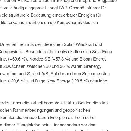
litischen Risiken durch den Irankrieg und mögliche Engpässe
t vollständig eingepreist“, sagt IWR-Geschäftsführer Dr.
 die strukturelle Bedeutung erneuerbarer Energien für
ität erkennen, dürfte sich die Kursdynamik deutlich
 Unternehmen aus den Bereichen Solar, Windkraft und
 Kursgewinne. Besonders stark entwickelten sich SolarEdge
 Inc. (+69,6 %), Nordex SE (+57,8 %) und Bloom Energy
 mit Zuwächsen zwischen 30 und 36 % waren Grenergy
wer Inc. und Ørsted A/S. Auf der anderen Seite mussten
 Inc. (-29,6 %) und Daqo New Energy (-28,5 %) deutliche
eutlichen die aktuell hohe Volatilität im Sektor, die stark
orischen Rahmenbedingungen und geopolitischen
könnten die erneuerbaren Energien als heimische
er dieser Energiekrise sein – insbesondere vor dem