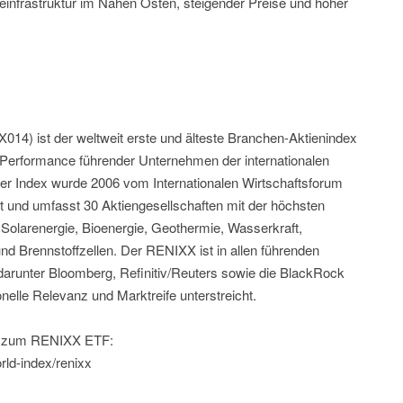
einfrastruktur im Nahen Osten, steigender Preise und hoher
) ist der weltweit erste und älteste Branchen-Aktienindex
ie Performance führender Unternehmen der internationalen
Der Index wurde 2006 vom Internationalen Wirtschaftsforum
t und umfasst 30 Aktiengesellschaften mit der höchsten
 Solarenergie, Bioenergie, Geothermie, Wasserkraft,
nd Brennstoffzellen. Der RENIXX ist in allen führenden
darunter Bloomberg, Refinitiv/Reuters sowie die BlackRock
onelle Relevanz und Marktreife unterstreicht.
d zum RENIXX ETF:
orld-index/renixx