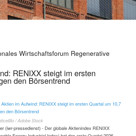
ionales Wirtschaftsforum Regenerative
nd: RENIXX steigt im ersten
gen den Börsentrend
 Aktien im Aufwind: RENIXX steigt im ersten Quartal um 10,7
en den Börsentrend
icellllo / Adobe Stock
r (iwr-pressedienst) - Der globale Aktienindex RENIXX
able Energy Industrial Index) hat das erste Quartal 2026