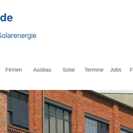
.de
Solarenergie
Firmen
Ausbau
Solar
Termine
Jobs
Forsc
Firmen
Ausbau
Solar
Termine
Jobs
F