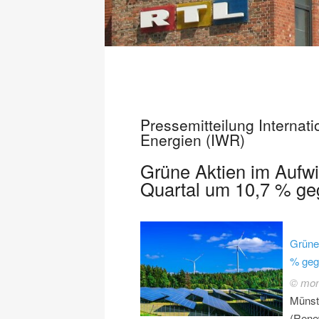
Pressemitteilung Internat
Energien (IWR)
Grüne Aktien im Aufwi
Quartal um 10,7 % ge
Grüne
% geg
© mont
Münste
(Renew