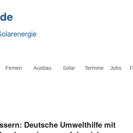
.de
Solarenergie
Firmen
Ausbau
Solar
Termine
Jobs
Forsc
Firmen
Ausbau
Solar
Termine
Jobs
F
sern: Deutsche Umwelthilfe mit