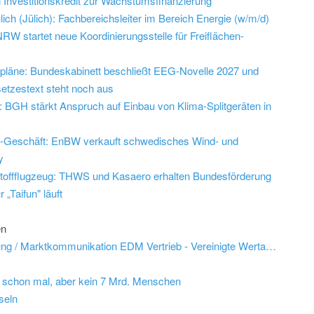
 Investitionskredit zur Wachstumsfinanzierung
ch (Jülich): Fachbereichsleiter im Bereich Energie (w/m/d)
W startet neue Koordinierungsstelle für Freiflächen-
epläne: Bundeskabinett beschließt EEG-Novelle 2027 und
etzestext steht noch aus
 BGH stärkt Anspruch auf Einbau von Klima-Splitgeräten in
d-Geschäft: EnBW verkauft schwedisches Wind- und
y
offflugzeug: THWS und Kasaero erhalten Bundesförderung
 „Taifun" läuft
en
Job: Experte (m/w/d) Kundenabrechnung / Marktkommunikation EDM Vertrieb - Vereinigte Wertach-Elektrizitätswerke GmbH
schon mal, aber kein 7 Mrd. Menschen
seln