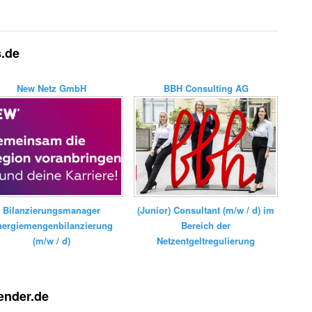
s.de
New Netz GmbH
BBH Consulting AG
Bilanzierungsmanager
(Junior) Consultant (m/w / d) im
nergiemengenbilanzierung
Bereich der
(m/w / d)
Netzentgeltregulierung
ender.de