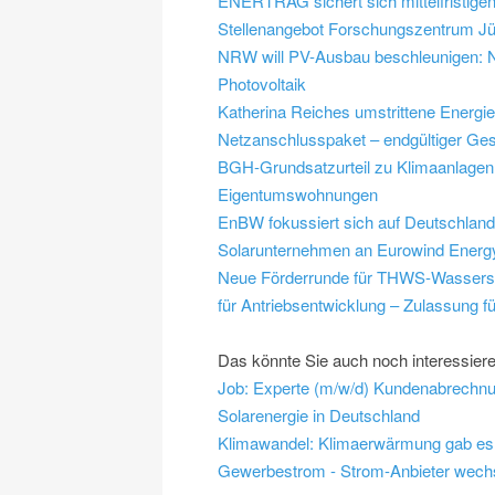
ENERTRAG sichert sich mittelfristigen
Stellenangebot Forschungszentrum Jüli
NRW will PV-Ausbau beschleunigen: NR
Photovoltaik
Katherina Reiches umstrittene Energi
Netzanschlusspaket – endgültiger Ges
BGH-Grundsatzurteil zu Klimaanlagen:
Eigentumswohnungen
EnBW fokussiert sich auf Deutschlan
Solarunternehmen an Eurowind Energ
Neue Förderrunde für THWS-Wasserst
für Antriebsentwicklung – Zulassung für
Das könnte Sie auch noch interessier
Solarenergie in Deutschland
Klimawandel: Klimaerwärmung gab es 
Gewerbestrom - Strom-Anbieter wech