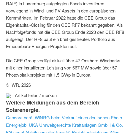
RAIF) in Luxemburg aufgelegten Fonds investieren
vorwiegend in Wind- und PV-Assets in den europäischen
Kernmärkten. Im Februar 2022 hatte die CEE Group das
Eigenkapital-Closing für den CEE RF7 bekannt gegeben. Als
Nachfolgefonds hat die CEE Group Ende 2023 den CEE RF8
aufgelegt. Der RF8 baut ein breit gestreutes Portfolio aus
Erneuerbare-Energien-Projekten auf.
Die CEE Group verfügt aktuell über 47 Onshore-Windparks
mit einer installierten Leistung von 667 MW sowie über 57
Photovoltaikprojekte mit 1,5 GWp in Europa.
© IWR, 2026
Artikel teilen / merken
Weitere Meldungen aus dem Bereich
Solarenergie.
Capcora berät WiNRG beim Verkauf eines deutschen Photovoltaik-Projektes an Novar
Energiejob: UKA Umweltgerechte Kraftanlagen GmbH & Co.
KG sucht Abteilungsleiter (m/w/d) Projektentwicklung Wind