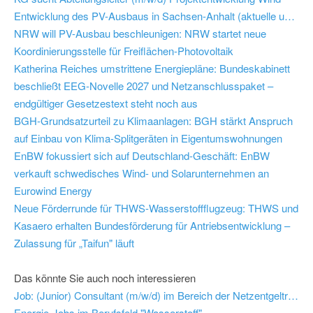
Entwicklung des PV-Ausbaus in Sachsen-Anhalt (aktuelle und historische Daten)
NRW will PV-Ausbau beschleunigen: NRW startet neue
Koordinierungsstelle für Freiflächen-Photovoltaik
Katherina Reiches umstrittene Energiepläne: Bundeskabinett
beschließt EEG-Novelle 2027 und Netzanschlusspaket –
endgültiger Gesetzestext steht noch aus
BGH-Grundsatzurteil zu Klimaanlagen: BGH stärkt Anspruch
auf Einbau von Klima-Splitgeräten in Eigentumswohnungen
EnBW fokussiert sich auf Deutschland-Geschäft: EnBW
verkauft schwedisches Wind- und Solarunternehmen an
Eurowind Energy
Neue Förderrunde für THWS-Wasserstoffflugzeug: THWS und
Kasaero erhalten Bundesförderung für Antriebsentwicklung –
Zulassung für „Taifun" läuft
Das könnte Sie auch noch interessieren
Job: (Junior) Consultant (m/w/d) im Bereich der Netzentgeltregulierung - BBH Consulting AG
Energie-Jobs im Berufsfeld "Wasserstoff"