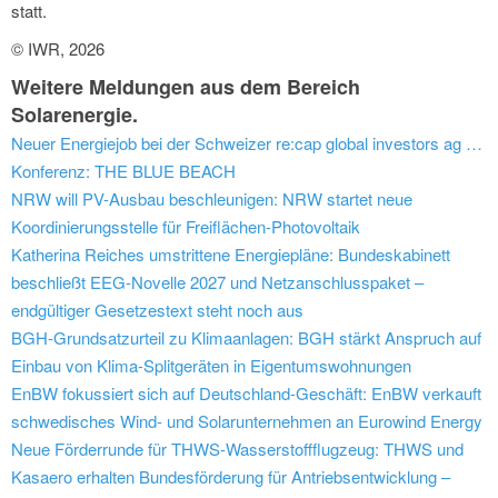
statt.
© IWR, 2026
Weitere Meldungen aus dem Bereich
Solarenergie.
Neuer Energiejob bei der Schweizer re:cap global investors ag (Zug): Technical Expert (m/w/d) im Bereich Erneuerbare Energien
Konferenz: THE BLUE BEACH
NRW will PV-Ausbau beschleunigen: NRW startet neue
Koordinierungsstelle für Freiflächen-Photovoltaik
Katherina Reiches umstrittene Energiepläne: Bundeskabinett
beschließt EEG-Novelle 2027 und Netzanschlusspaket –
endgültiger Gesetzestext steht noch aus
BGH-Grundsatzurteil zu Klimaanlagen: BGH stärkt Anspruch auf
Einbau von Klima-Splitgeräten in Eigentumswohnungen
EnBW fokussiert sich auf Deutschland-Geschäft: EnBW verkauft
schwedisches Wind- und Solarunternehmen an Eurowind Energy
Neue Förderrunde für THWS-Wasserstoffflugzeug: THWS und
Kasaero erhalten Bundesförderung für Antriebsentwicklung –