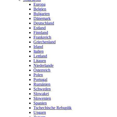
Europa
Belgien
Bulgarien
Dänemark
Deutschland
Estland
Finnland
Frankreich
Griechenland
Irland
Italien
Lettland
Litauen
Niederlande
Österreich
Polen
Portugal
Rumänien
Schweden
Slowakei
Slowenien
Spanien
Tschechische Rebuplik
Ungarn