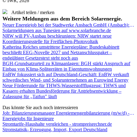
© IWR, 2026
Artikel teilen / merken
Weitere Meldungen aus dem Bereich Solarenergie.
Neuer Energiejob bei der Stadtwerke Ansbach GmbH (Ansbach): Referent Netzcontrolling (m/w/d)
Solarmeldungen aus Tunesien auf www.solarbranche.de
NRW will PV-Ausbau beschleunigen: NRW startet neue
Koordinierungsstelle für Freiflächen-Photovoltaik
Katherina Reiches umstrittene Energiepläne: Bundeskabinett
beschließt EEG-Novelle 2027 und Netzanschlusspaket –
endgültiger Gesetzestext steht noch aus
BGH-Grundsatzurteil zu Klimaanlagen: BGH stärkt Anspruch auf
Einbau von Klima-Splitgeräten in Eigentumswohnungen
EnBW fokussiert sich auf Deutschland-Geschäft: EnBW verkauft
schwedisches Wind- und Solarunternehmen an Eurowind Energy
Neue Förderrunde für THWS-Wasserstoffflugzeug: THWS und
Kasaero erhalten Bundesförderung für Antriebsentwicklung –
Zulassung für „Taifun" läuft
Das könnte Sie auch noch interessieren
Job: Bilanzierungsmanager Energiemengenbilanzierung (m/w/d) - New Netz GmbH
Energiejobs für Ingenieure
Stromtarife-Haushalte vergleichen - strompreisrechner.de
Stromstatisik- Erzeugung, Import, Export Deutschland