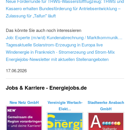
Neue Förderrunde für THWS-Wasserstoffflugzeug: THWS und
Kasaero erhalten Bundesförderung für Antriebsentwicklung –
Zulassung für „Taifun" läuft
Das könnte Sie auch noch interessieren
Job: Experte (m/w/d) Kundenabrechnung / Marktkommunikation EDM Vertrieb - Vereinigte Wertach-Elektrizitätswerke GmbH
Tagesaktuelle Solarstrom-Erzeugung in Europa live
Windenergie in Frankreich - Stromerzeung und Strom-Mix
Energiejobs-Newsletter mit aktuellen Stellenangeboten
17.06.2026
Jobs & Karriere - Energiejobs.de
New Netz GmbH
Vereinigte Wertach-
Stadtwerke Ansbach
Elekt...
GmbH