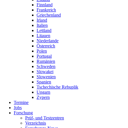
Finnland
Frankreich
Griechenland
Irland
Italien
Lettland
Litauen
Niederlande
Österreich
Polen
Portugal
Rumänien
Schweden
Slowakei
Slowenien
Spanien
Tschechische Rebuplik
Ungarn
Zypern
Termine
Jobs
Forschung
Prüf- und Testzentren
Verzeichnis