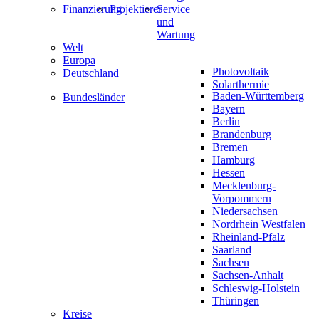
Finanzierung
Projektierer
Service
und
Wartung
Welt
Europa
Photovoltaik
Deutschland
Solarthermie
Baden-Württemberg
Bundesländer
Bayern
Berlin
Brandenburg
Bremen
Hamburg
Hessen
Mecklenburg-
Vorpommern
Niedersachsen
Nordrhein Westfalen
Rheinland-Pfalz
Saarland
Sachsen
Sachsen-Anhalt
Schleswig-Holstein
Thüringen
Kreise