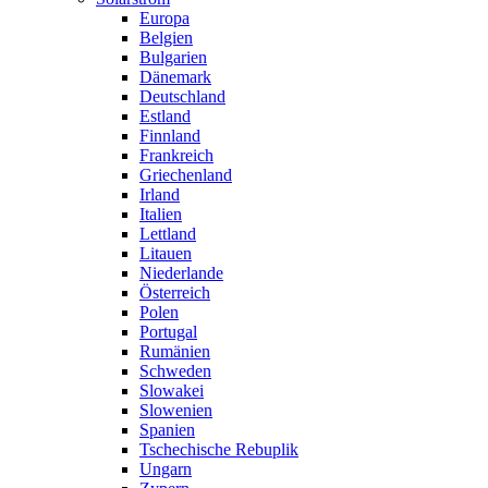
Europa
Belgien
Bulgarien
Dänemark
Deutschland
Estland
Finnland
Frankreich
Griechenland
Irland
Italien
Lettland
Litauen
Niederlande
Österreich
Polen
Portugal
Rumänien
Schweden
Slowakei
Slowenien
Spanien
Tschechische Rebuplik
Ungarn