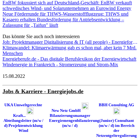
EnBW fokussiert sich auf Deutschland-Geschäft: EnBW verkauft
schwedisches Wind- und Solarunternehmen an Eurowind Energy
Neue Förderrunde für THWS-Wasserstoffflugzeug: THWS und
Kasaero erhalten Bundesförderung für Antriebsentwicklung –
Zulassung für „Taifun" läuft
Das könnte Sie auch noch interessieren
Job: Projektmanager Digitalisierung & IT (all people) - Energieforen Leipzig GmbH
Klimawandel: Klimaerwärmung gab es schon mal, aber kein 7 Mrd.
Menschen
Energieberufe.de - Das digitale Berufslexikon der Energiewirtschaft
Windenergie in Frankreich - Stromerzeung und Strom-Mix
15.08.2022
Jobs & Karriere - Energiejobs.de
UKA Umweltgerechte
BBH Consulting AG
New Netz GmbH
Kraft...
Bilanzierungsmanager
Abteilungsleiter (m/w /
Energiemengenbilanzierung
(Junior) Consultant
d) Projektentwicklung
(m/w / d)
(m/w / d) im Bereich
Wind
der
Netzentgeltregulierung