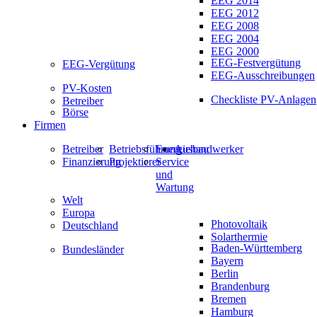
EEG 2014
EEG 2012
EEG 2008
EEG 2004
EEG 2000
EEG-Festvergütung
EEG-Vergütung
EEG-Ausschreibungen
PV-Kosten
Checkliste PV-Anlagen
Betreiber
Börse
Firmen
Betreiber
Betriebsführung
Energiehandwerker
Ausbau
Finanzierung
Projektierer
Service
und
Wartung
Welt
Europa
Photovoltaik
Deutschland
Solarthermie
Baden-Württemberg
Bundesländer
Bayern
Berlin
Brandenburg
Bremen
Hamburg