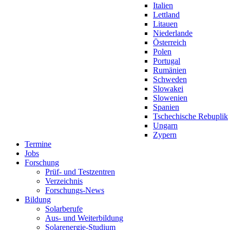
Italien
Lettland
Litauen
Niederlande
Österreich
Polen
Portugal
Rumänien
Schweden
Slowakei
Slowenien
Spanien
Tschechische Rebuplik
Ungarn
Zypern
Termine
Jobs
Forschung
Prüf- und Testzentren
Verzeichnis
Forschungs-News
Bildung
Solarberufe
Aus- und Weiterbildung
Solarenergie-Studium