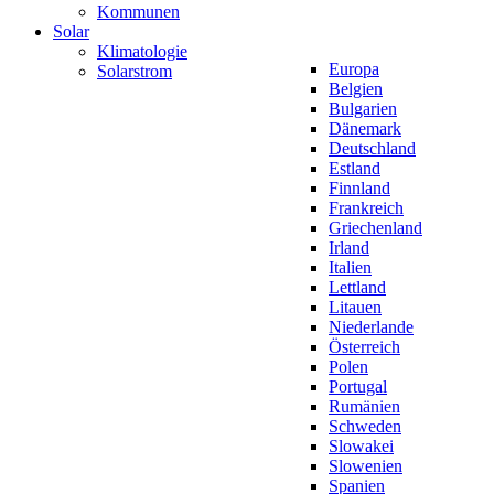
Kommunen
Solar
Klimatologie
Europa
Solarstrom
Belgien
Bulgarien
Dänemark
Deutschland
Estland
Finnland
Frankreich
Griechenland
Irland
Italien
Lettland
Litauen
Niederlande
Österreich
Polen
Portugal
Rumänien
Schweden
Slowakei
Slowenien
Spanien