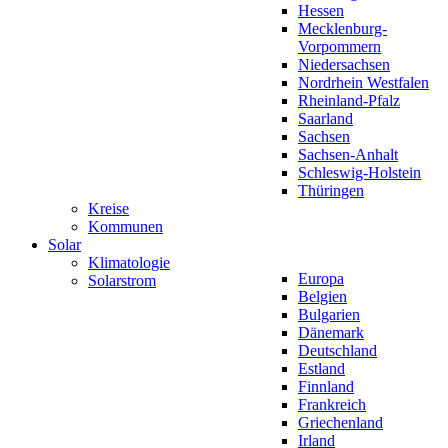
Hessen
Mecklenburg-
Vorpommern
Niedersachsen
Nordrhein Westfalen
Rheinland-Pfalz
Saarland
Sachsen
Sachsen-Anhalt
Schleswig-Holstein
Thüringen
Kreise
Kommunen
Solar
Klimatologie
Europa
Solarstrom
Belgien
Bulgarien
Dänemark
Deutschland
Estland
Finnland
Frankreich
Griechenland
Irland