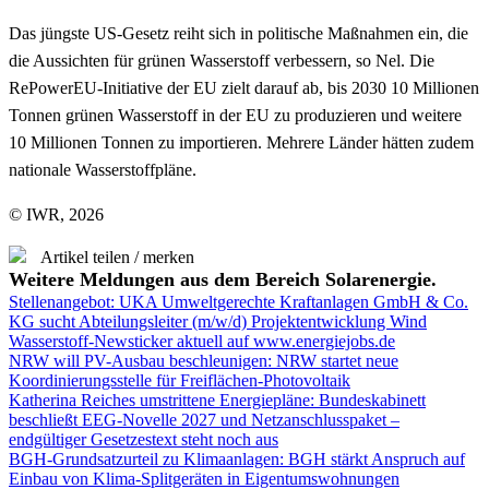
Das jüngste US-Gesetz reiht sich in politische Maßnahmen ein, die
die Aussichten für grünen Wasserstoff verbessern, so Nel. Die
RePowerEU-Initiative der EU zielt darauf ab, bis 2030 10 Millionen
Tonnen grünen Wasserstoff in der EU zu produzieren und weitere
10 Millionen Tonnen zu importieren. Mehrere Länder hätten zudem
nationale Wasserstoffpläne.
© IWR, 2026
Artikel teilen / merken
Weitere Meldungen aus dem Bereich Solarenergie.
Stellenangebot: UKA Umweltgerechte Kraftanlagen GmbH & Co.
KG sucht Abteilungsleiter (m/w/d) Projektentwicklung Wind
Wasserstoff-Newsticker aktuell auf www.energiejobs.de
NRW will PV-Ausbau beschleunigen: NRW startet neue
Koordinierungsstelle für Freiflächen-Photovoltaik
Katherina Reiches umstrittene Energiepläne: Bundeskabinett
beschließt EEG-Novelle 2027 und Netzanschlusspaket –
endgültiger Gesetzestext steht noch aus
BGH-Grundsatzurteil zu Klimaanlagen: BGH stärkt Anspruch auf
Einbau von Klima-Splitgeräten in Eigentumswohnungen