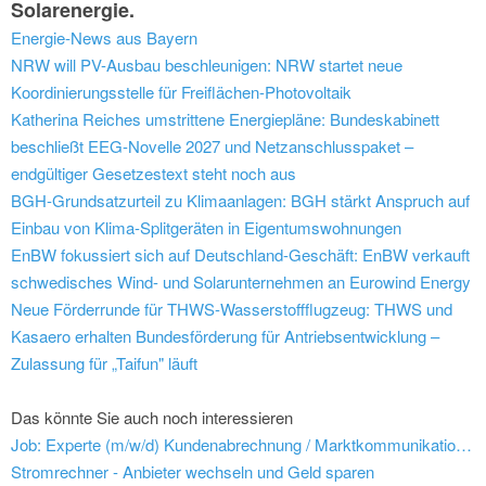
Solarenergie.
Energie-News aus Bayern
NRW will PV-Ausbau beschleunigen: NRW startet neue
Koordinierungsstelle für Freiflächen-Photovoltaik
Katherina Reiches umstrittene Energiepläne: Bundeskabinett
beschließt EEG-Novelle 2027 und Netzanschlusspaket –
endgültiger Gesetzestext steht noch aus
BGH-Grundsatzurteil zu Klimaanlagen: BGH stärkt Anspruch auf
Einbau von Klima-Splitgeräten in Eigentumswohnungen
EnBW fokussiert sich auf Deutschland-Geschäft: EnBW verkauft
schwedisches Wind- und Solarunternehmen an Eurowind Energy
Neue Förderrunde für THWS-Wasserstoffflugzeug: THWS und
Kasaero erhalten Bundesförderung für Antriebsentwicklung –
Zulassung für „Taifun" läuft
Das könnte Sie auch noch interessieren
Job: Experte (m/w/d) Kundenabrechnung / Marktkommunikation EDM Vertrieb - Vereinigte Wertach-Elektrizitätswerke GmbH
Stromrechner - Anbieter wechseln und Geld sparen