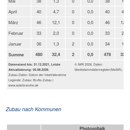
Mai
38
1,3
0
0,0
38
1,3
April
40
4,7
0
0,0
40
4,7
März
46
12,1
0
0,0
46
12,1
Februar
33
2,0
0
0,0
33
2,0
Januar
36
1,3
2
0,0
34
1,3
480
32,4
2
0,0
478
32,3
Summe
Datenstand bis: 31.12.2021, Letzte
© IWR 2026, Daten:
Aktualisierung: 05.08.2026
,
Marktstammdatenregister(MaStR), v2
Zubau-Daten: Datum der Inbetriebnahme
Legende: Zubau: Brutto-Zubau |
www.solarbranche.de
Zubau nach Kommunen
Photovoltaik