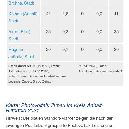
Brehna, Stadt
Köthen (Anhalt),
41
1,8
0
0,0
41
Stadt
Aken (Elbe),
25
0,3
0
0,0
25
Stadt
Raguhn-
20
0,1
0
0,0
20
Jeßnitz, Stadt
Datenstand bis: 31.12.2021, Letzte
© IWR 2026, Daten:
Aktualisierung: 05.08.2026
,
Marktstammdatenregister(MaStR), 
Zubau-Daten: Datum der Inbetriebnahme
Legende: Zubau: Brutto-Zubau
Karte: Photovoltaik Zubau im Kreis Anhalt-
Bitterfeld 2021
Hinweis: Die blauen Standort-Marker zeigen die nach der
jeweiligen Postleitzahl gruppierte Photovoltaik-Leistung an,