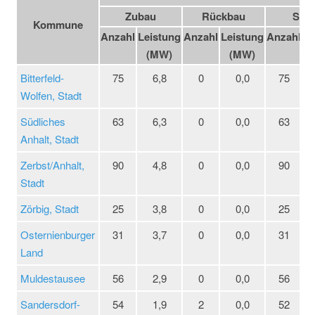
Zubau
Rückbau
Sald
Kommune
Anzahl
Leistung
Anzahl
Leistung
Anzahl
Le
(MW)
(MW)
Bitterfeld-
75
6,8
0
0,0
75
Wolfen, Stadt
Südliches
63
6,3
0
0,0
63
Anhalt, Stadt
Zerbst/Anhalt,
90
4,8
0
0,0
90
Stadt
Zörbig, Stadt
25
3,8
0
0,0
25
Osternienburger
31
3,7
0
0,0
31
Land
Muldestausee
56
2,9
0
0,0
56
Sandersdorf-
54
1,9
2
0,0
52