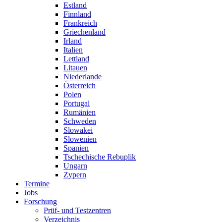
Estland
Finnland
Frankreich
Griechenland
Irland
Italien
Lettland
Litauen
Niederlande
Österreich
Polen
Portugal
Rumänien
Schweden
Slowakei
Slowenien
Spanien
Tschechische Rebuplik
Ungarn
Zypern
Termine
Jobs
Forschung
Prüf- und Testzentren
Verzeichnis