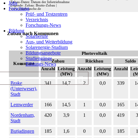
Jobs
Zubau-Daten: Datum der Inbetriebnahme
Legende: Zubau: Brutto-Zubau |
Forschung
www.solarbranche.de
Prüf- und Testzentren
Verzeichnis
Forschungs-News
Bildung
Zubau nach Kommunen
Solarberufe
Aus- und Weiterbildung
Solarenergie-Studium
Bildungsangebote
Photovoltaik
Studiengänge
Zubau
Rückbau
Saldo
Kommune
Bildungs-News
Anzahl
Leistung
Anzahl
Leistung
Anzahl
Lei
(MW)
(MW)
(
Brake
341
14,7
2
0,0
339
1
(Unterweser),
Stadt
Lemwerder
166
14,5
1
0,0
165
1
Nordenham,
420
3,9
1
0,0
419
3
Stadt
Butjadingen
185
1,6
0
0,0
185
1