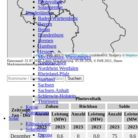
Photovoltaik
Solarthermie
Bundesländer
Baden-Württemberg
Bayern
Berlin
Brandenburg
Bremen
Hamburg
Hessen
Mecklenburg-Vorpommern
Datenstand: 31.07.2026, Letzte Aktualisierung: 05.08.2026, © IWR 2021, Daten:
Niedersachsen
Marktstammdatenregister(MaStR) v2
Nordrhein Westfalen
Rheinland-Pfalz
Suchen
Saarland
Sachsen
Sachsen-Anhalt
Schleswig-Holstein
Photovoltaik
Thüringen
Zubau
Rückbau
Saldo
Kreise
Zeitraum
Kommunen
Anzahl
Leistung
Anzahl
Leistung
Anzahl
Leistu
Jan - Dez
Solar
(MW)
(MW)
(MW
Klimatologie
2023
2023
2023
2023
2023
2023
Solarstrom
Europa
Dezember
75
0,6
0
0,0
75
0,6