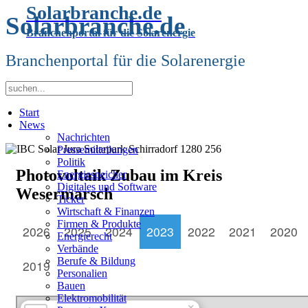
Solarbranche.de
Solarbranche.de
Branchenportal für die Solarenergie
Branchenportal für die Solarenergie
Start
News
Nachrichten
Pressemitteilungen
Politik
Photovoltaik Zubau im Kreis
Energiespeicher
Digitales und Software
Wesermarsch
Ticker
Wirtschaft & Finanzen
Firmen & Produkte
2026
2025
2024
2023
2022
2021
2020
Energierecht
Verbände
Berufe & Bildung
2019
Personalien
Bauen
Elektromobilität