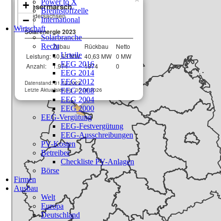
Power to X
Brennstoffzelle
International
Wirtschaft
Solarbranche
Recht
Urteile
EEG 2016
EEG 2014
EEG 2012
EEG 2008
EEG 2004
EEG 2000
EEG-Vergütung
EEG-Festvergütung
EEG-Ausschreibungen
PV-Kosten
Betreiber
Checkliste PV-Anlagen
Börse
Firmen
Ausbau
Welt
Europa
Deutschland