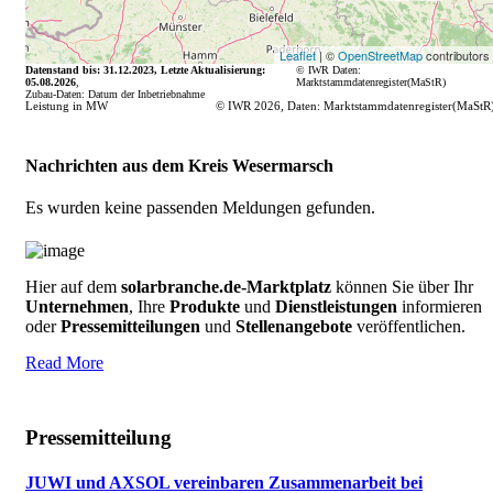
Leaflet
| ©
OpenStreetMap
contributors
Datenstand bis: 31.12.2023, Letzte Aktualisierung:
© IWR
Daten:
05.08.2026
,
Marktstammdatenregister(MaStR)
Zubau-Daten: Datum der Inbetriebnahme
Leistung in MW
© IWR 2026, Daten: Marktstammdatenregister(MaStR
Nachrichten aus dem Kreis Wesermarsch
Es wurden keine passenden Meldungen gefunden.
Hier auf dem
solarbranche.de-Marktplatz
können Sie über Ihr
Unternehmen
, Ihre
Produkte
und
Dienstleistungen
informieren
oder
Pressemitteilungen
und
Stellenangebote
veröffentlichen.
Read More
Pressemitteilung
JUWI und AXSOL vereinbaren Zusammenarbeit bei