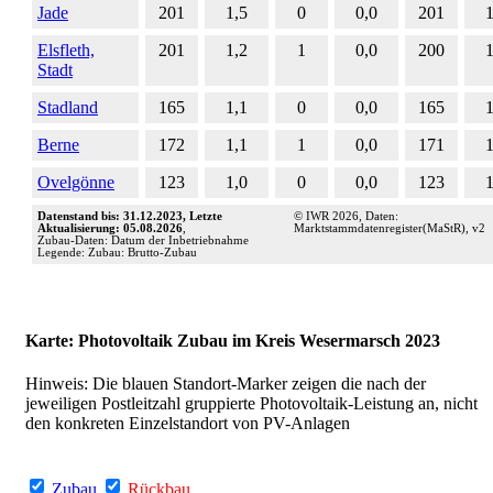
Jade
201
1,5
0
0,0
201
1
Elsfleth,
201
1,2
1
0,0
200
1
Stadt
Stadland
165
1,1
0
0,0
165
1
Berne
172
1,1
1
0,0
171
1
Ovelgönne
123
1,0
0
0,0
123
1
Datenstand bis: 31.12.2023, Letzte
© IWR 2026, Daten:
Aktualisierung: 05.08.2026
,
Marktstammdatenregister(MaStR), v2
Zubau-Daten: Datum der Inbetriebnahme
Legende: Zubau: Brutto-Zubau
Karte: Photovoltaik Zubau im Kreis Wesermarsch 2023
Hinweis: Die blauen Standort-Marker zeigen die nach der
jeweiligen Postleitzahl gruppierte Photovoltaik-Leistung an, nicht
den konkreten Einzelstandort von PV-Anlagen
Zubau
Rückbau