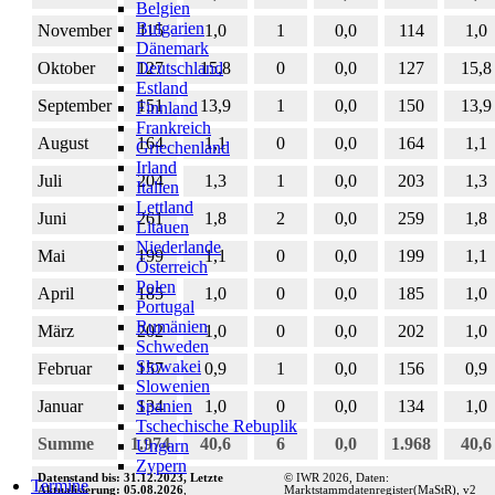
Belgien
Bulgarien
November
115
1,0
1
0,0
114
1,0
Dänemark
Deutschland
Oktober
127
15,8
0
0,0
127
15,8
Estland
September
151
13,9
1
0,0
150
13,9
Finnland
Frankreich
August
164
1,1
0
0,0
164
1,1
Griechenland
Irland
Juli
204
1,3
1
0,0
203
1,3
Italien
Lettland
Juni
261
1,8
2
0,0
259
1,8
Litauen
Niederlande
Mai
199
1,1
0
0,0
199
1,1
Österreich
Polen
April
185
1,0
0
0,0
185
1,0
Portugal
Rumänien
März
202
1,0
0
0,0
202
1,0
Schweden
Slowakei
Februar
157
0,9
1
0,0
156
0,9
Slowenien
Spanien
Januar
134
1,0
0
0,0
134
1,0
Tschechische Rebuplik
Summe
1.974
40,6
6
0,0
1.968
40,6
Ungarn
Zypern
Datenstand bis: 31.12.2023, Letzte
© IWR 2026, Daten:
Termine
Aktualisierung: 05.08.2026
,
Marktstammdatenregister(MaStR), v2