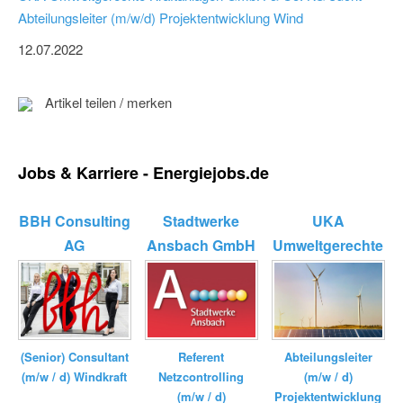
Abteilungsleiter (m/w/d) Projektentwicklung Wind
12.07.2022
Artikel teilen / merken
Jobs & Karriere - Energiejobs.de
BBH Consulting
Stadtwerke
UKA
AG
Ansbach GmbH
Umweltgerechte
Kraftanlagen
GmbH ...
(Senior) Consultant
Referent
Abteilungsleiter
(m/w / d) Windkraft
Netzcontrolling
(m/w / d)
(m/w / d)
Projektentwicklung