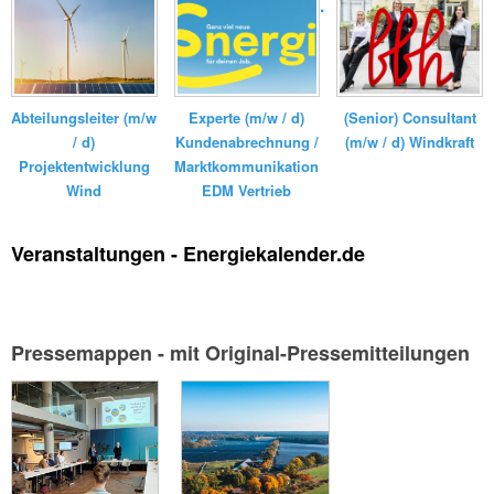
Kraftanlagen
Elektrizitätswerk...
GmbH ...
Experte (m/w / d)
(Senior) Consultant
Abteilungsleiter (m/w
Kundenabrechnung /
(m/w / d) Windkraft
/ d)
Marktkommunikation
Projektentwicklung
EDM Vertrieb
Wind
Veranstaltungen - Energiekalender.de
Pressemappen - mit Original-Pressemitteilungen