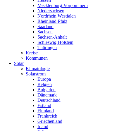
Hessen
Mecklenburg-Vorpommern
Niedersachsen
Nordrhein Westfalen
Rheinland-Pfalz
Saarland
Sachsen
Sachsen-Anhalt
Schleswig-Holstein
Thüringen
Kreise
Kommunen
Solar
Klimatologie
Solarstrom
Europa
Belgien
Bulgarien
Dänemark
Deutschland
Estland
Finnland
Frankreich
Griechenland
Irland