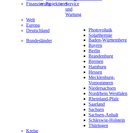
Finanzierung
Projektierer
Service
und
Wartung
Welt
Europa
Photovoltaik
Deutschland
Solarthermie
Baden-Württemberg
Bundesländer
Bayern
Berlin
Brandenburg
Bremen
Hamburg
Hessen
Mecklenburg-
Vorpommern
Niedersachsen
Nordrhein Westfalen
Rheinland-Pfalz
Saarland
Sachsen
Sachsen-Anhalt
Schleswig-Holstein
Thüringen
Kreise