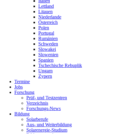
Italien
Lettland
Litauen
Niederlande
Österreich
Polen
Portugal
Rumänien
Schweden
Slowakei
Slowenien
Spanien
Tschechische Rebuplik
Ungarn
Zypern
Termine
Jobs
Forschung
Prüf- und Testzentren
Verzeichnis
Forschungs-News
Bildung
Solarberufe
Aus- und Weiterbildung
Solarenergie-Studium