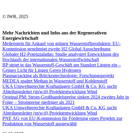
© IWR, 2025
Mehr Nachrichten und Infos aus der Regenerativen
Energiewirtschaft
Meilenstein für Ankauf von grünen Wasserstoffprodukten: EU-
Kommission genehmigt zweite H2 Global Ausschreibung
Globaler H2-Potenzialatlas: Studie analysiert Entwicklung des
Hochlaufs der internationalen Wasserstoffwirtschaft
BP steigt in das Wasserstoff-Geschäft am Standort Lingen ein –
Grünes Licht für Lingen Green Hydrogen
Plasmacracking als Brückentechnologie: Forschungsprojekt
MEDEA spaltet Methan in Wasserstoff und Kohlenstoff
UKA Umweltgerechte Kraftanlagen GmbH & Co. KG sucht
Abteilungsleiter (m/w/d) Projektentwicklung Wind
Original PM: Strom-Großhandelspreise sinken 2024 zweites Jahr in
Folge – Strompreise niedriger als 2021
UKA Umweltgerechte Kraftanlagen GmbH & Co. KG sucht
Abteilungsleiter (m/w/d) Projektentwicklung Wind
PNE AG von EU-Kommission für Förderung eines Projekts zur
Produktion von Wasserstoff ausgewählt