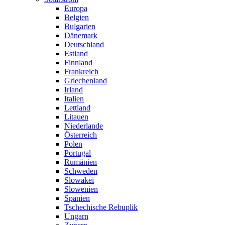
Europa
Belgien
Bulgarien
Dänemark
Deutschland
Estland
Finnland
Frankreich
Griechenland
Irland
Italien
Lettland
Litauen
Niederlande
Österreich
Polen
Portugal
Rumänien
Schweden
Slowakei
Slowenien
Spanien
Tschechische Rebuplik
Ungarn