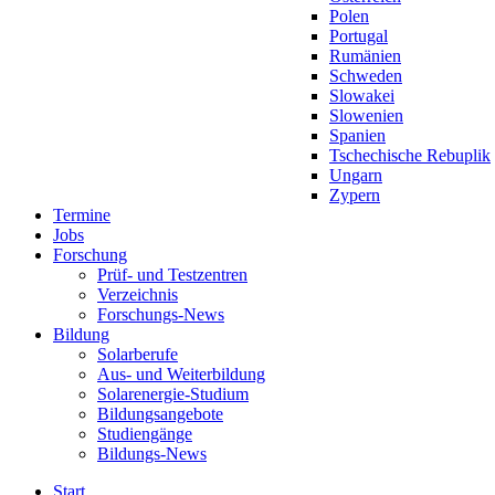
Polen
Portugal
Rumänien
Schweden
Slowakei
Slowenien
Spanien
Tschechische Rebuplik
Ungarn
Zypern
Termine
Jobs
Forschung
Prüf- und Testzentren
Verzeichnis
Forschungs-News
Bildung
Solarberufe
Aus- und Weiterbildung
Solarenergie-Studium
Bildungsangebote
Studiengänge
Bildungs-News
Start