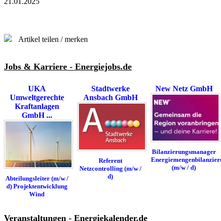
21.01.2025
Artikel teilen / merken
Jobs & Karriere - Energiejobs.de
UKA
Stadtwerke
New Netz GmbH
Umweltgerechte
Ansbach GmbH
Kraftanlagen
GmbH ...
Bilanzierungsmanager
Energiemengenbilanzier
Referent
(m/w / d)
Netzcontrolling (m/w /
d)
Abteilungsleiter (m/w /
d) Projektentwicklung
Wind
Veranstaltungen - Energiekalender.de