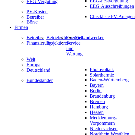
EEG-Festvergütung
EEG-Vergütung
EEG-Ausschreibungen
PV-Kosten
Checkliste PV-Anlagen
Betreiber
Börse
Firmen
Betreiber
Betriebsführung
Energiehandwerker
Ausbau
Finanzierung
Projektierer
Service
und
Wartung
Welt
Europa
Photovoltaik
Deutschland
Solarthermie
Baden-Württemberg
Bundesländer
Bayern
Berlin
Brandenburg
Bremen
Hamburg
Hessen
Mecklenburg-
Vorpommern
Niedersachsen
Nordrhein Westfalen