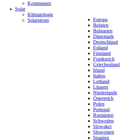
Kommunen
Solar
Klimatologie
Europa
Solarstrom
Belgien
Bulgarien
Dänemark
Deutschland
Estland
Finnland
Frankreich
Griechenland
Irland
Italien
Lettland
Litauen
Niederlande
Österreich
Polen
Portugal
Rumänien
Schweden
Slowakei
Slowenien
Spanien