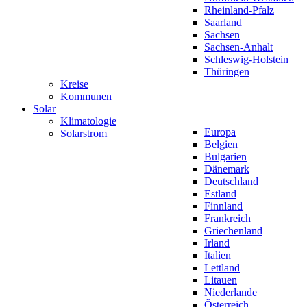
Rheinland-Pfalz
Saarland
Sachsen
Sachsen-Anhalt
Schleswig-Holstein
Thüringen
Kreise
Kommunen
Solar
Klimatologie
Europa
Solarstrom
Belgien
Bulgarien
Dänemark
Deutschland
Estland
Finnland
Frankreich
Griechenland
Irland
Italien
Lettland
Litauen
Niederlande
Österreich