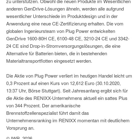
zu unterstützen. Obwohl die neuen Produkte im Wesentlichen
anderen GenDrive-Lösungen ähneln, werden alle aufgrund
wesentlicher Unterschiede im Produktdesign und in der
Anwendung eine neue CE-Zertifizierung erhalten. Die vom
globalen Ingenieursteam von Plug Power entwickelten
GenDrive 1600-80H CE, 6100-48 CE, 3210-24 CE und 3342-
24 CE sind Drop-in-Stromversorgungslösungen, die eine
Alternative für Batterien bieten, die in bestehenden
Materialtransportflotten eingesetzt werden.
Die Aktie von Plug Power verliert im heutigen Handel leicht um
0,3 Prozent auf einen Kurs von 12,612 Euro (30.10.2020,
13:37 Uhr, Börse Stuttgart). Seit Jahresanfang ergibt sich für
die Aktie des RENIXX-Unternehmens aktuell ein sattes Plus
von 344 Prozent. Der amerikanische
Brennstoffzellenspezialist führt damit das
Unternehmensranking im RENIXX momentan mit deutlichem
Vorsprung an.
© IWR, 2026