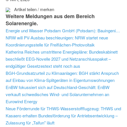
Artikel teilen / merken
Weitere Meldungen aus dem Bereich
Solarenergie.
Energie und Wasser Potsdam GmbH (Potsdam): Bauingenieur / Wirtschaftsingenieur Baumanagement (m/w/div)
NRW will PV-Ausbau beschleunigen: NRW startet neue
Koordinierungsstelle für Freiflächen-Photovoltaik
Katherina Reiches umstrittene Energiepläne: Bundeskabinett
beschließt EEG-Novelle 2027 und Netzanschlusspaket –
endgültiger Gesetzestext steht noch aus
BGH-Grundsatzurteil zu Klimaanlagen: BGH stärkt Anspruch
auf Einbau von Klima-Splitgeräten in Eigentumswohnungen
EnBW fokussiert sich auf Deutschland-Geschäft: EnBW
verkauft schwedisches Wind- und Solarunternehmen an
Eurowind Energy
Neue Förderrunde für THWS-Wasserstoffflugzeug: THWS und
Kasaero erhalten Bundesförderung für Antriebsentwicklung –
Zulassung für „Taifun" läuft