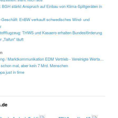
 BGH stärkt Anspruch auf Einbau von Klima-Splitgeräten in
d-Geschäft: EnBW verkauft schwedisches Wind- und
y
offflugzeug: THWS und Kasaero erhalten Bundesförderung
 „Taifun" läuft
en
Job: Experte (m/w/d) Kundenabrechnung / Marktkommunikation EDM Vertrieb - Vereinigte Wertach-Elektrizitätswerke GmbH
schon mal, aber kein 7 Mrd. Menschen
a just in time
s.de