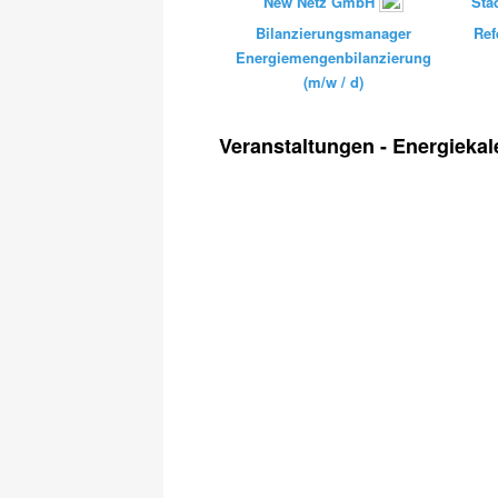
New Netz GmbH
Sta
Bilanzierungsmanager
Ref
Energiemengenbilanzierung
(m/w / d)
Veranstaltungen - Energiekal