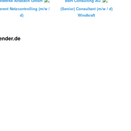
dtwerke Ansbach GmbH
BBH Consulting AG
erent Netzcontrolling (m/w /
(Senior) Consultant (m/w / d)
d)
Windkraft
ender.de