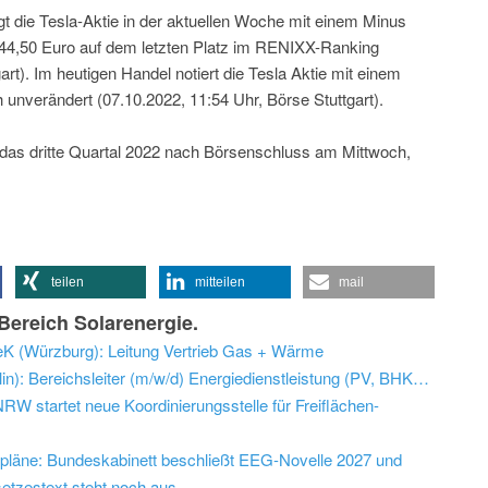
gt die Tesla-Aktie in der aktuellen Woche mit einem Minus
244,50 Euro auf dem letzten Platz im RENIXX-Ranking
rt). Im heutigen Handel notiert die Tesla Aktie mit einem
 unverändert (07.10.2022, 11:54 Uhr, Börse Stuttgart).
 das dritte Quartal 2022 nach Börsenschluss am Mittwoch,
teilen
mitteilen
mail
ereich Solarenergie.
eK (Würzburg): Leitung Vertrieb Gas + Wärme
Stellenangebot heiden associates (Berlin): Bereichsleiter (m/w/d) Energiedienstleistung (PV, BHKW, e-mobility)
W startet neue Koordinierungsstelle für Freiflächen-
epläne: Bundeskabinett beschließt EEG-Novelle 2027 und
etzestext steht noch aus