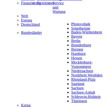
Finanzierung
Projektierer
Service
und
Wartung
Welt
Europa
Photovoltaik
Deutschland
Solarthermie
Baden-Württemberg
Bundesländer
Bayern
Berlin
Brandenburg
Bremen
Hamburg
Hessen
Mecklenburg-
Vorpommern
Niedersachsen
Nordrhein Westfalen
Rheinland-Pfalz
Saarland
Sachsen
Sachsen-Anhalt
Schleswig-Holstein
Thüringen
Kreise