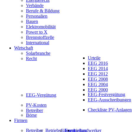
Energierecht
Verbände
Berufe & Bildung
Personalien
Bauen
Elektromobilität
Power to X
Brennstoffzelle
International
Wirtschaft
Solarbranche
Urteile
Recht
EEG 2016
EEG 2014
EEG 2012
EEG 2008
EEG 2004
EEG 2000
EEG-Festvergütung
EEG-Vergütung
EEG-Ausschreibungen
PV-Kosten
Checkliste PV-Anlagen
Betreiber
Börse
Firmen
Betreiber
Betriebsführung
Energiehandwerker
Ausbau