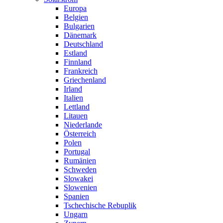
Europa
Belgien
Bulgarien
Dänemark
Deutschland
Estland
Finnland
Frankreich
Griechenland
Irland
Italien
Lettland
Litauen
Niederlande
Österreich
Polen
Portugal
Rumänien
Schweden
Slowakei
Slowenien
Spanien
Tschechische Rebuplik
Ungarn