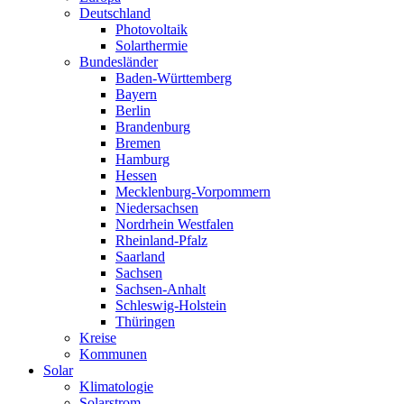
Deutschland
Photovoltaik
Solarthermie
Bundesländer
Baden-Württemberg
Bayern
Berlin
Brandenburg
Bremen
Hamburg
Hessen
Mecklenburg-Vorpommern
Niedersachsen
Nordrhein Westfalen
Rheinland-Pfalz
Saarland
Sachsen
Sachsen-Anhalt
Schleswig-Holstein
Thüringen
Kreise
Kommunen
Solar
Klimatologie
Solarstrom