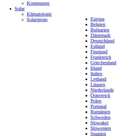
Kommunen
Solar
Klimatologie
Europa
Solarstrom
Belgien
Bulgarien
Dänemark
Deutschland
Estland
Finnland
Frankreich
Griechenland
Irland
Italien
Lettland
Litauen
Niederlande
Österreich
Polen
Portugal
Rumänien
Schweden
Slowakei
Slowenien
Spanien