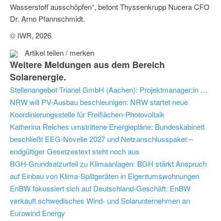
Wasserstoff ausschöpfen“, betont Thyssenkrupp Nucera CFO
Dr. Arno Pfannschmidt.
© IWR, 2026
Artikel teilen / merken
Weitere Meldungen aus dem Bereich
Solarenergie.
Stellenangebot Trianel GmbH (Aachen): Projektmanager:in Erneuerbare Energien - Planung (m/w/d)
NRW will PV-Ausbau beschleunigen: NRW startet neue
Koordinierungsstelle für Freiflächen-Photovoltaik
Katherina Reiches umstrittene Energiepläne: Bundeskabinett
beschließt EEG-Novelle 2027 und Netzanschlusspaket –
endgültiger Gesetzestext steht noch aus
BGH-Grundsatzurteil zu Klimaanlagen: BGH stärkt Anspruch
auf Einbau von Klima-Splitgeräten in Eigentumswohnungen
EnBW fokussiert sich auf Deutschland-Geschäft: EnBW
verkauft schwedisches Wind- und Solarunternehmen an
Eurowind Energy