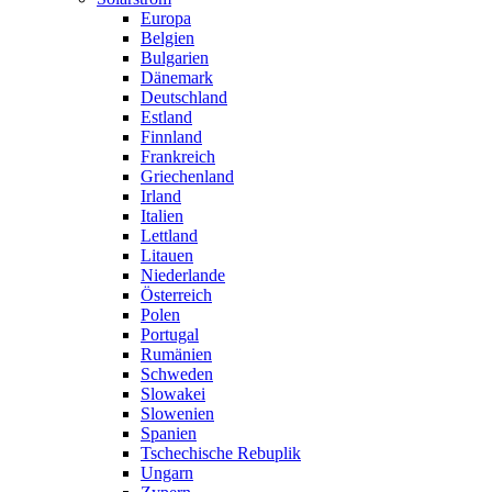
Europa
Belgien
Bulgarien
Dänemark
Deutschland
Estland
Finnland
Frankreich
Griechenland
Irland
Italien
Lettland
Litauen
Niederlande
Österreich
Polen
Portugal
Rumänien
Schweden
Slowakei
Slowenien
Spanien
Tschechische Rebuplik
Ungarn