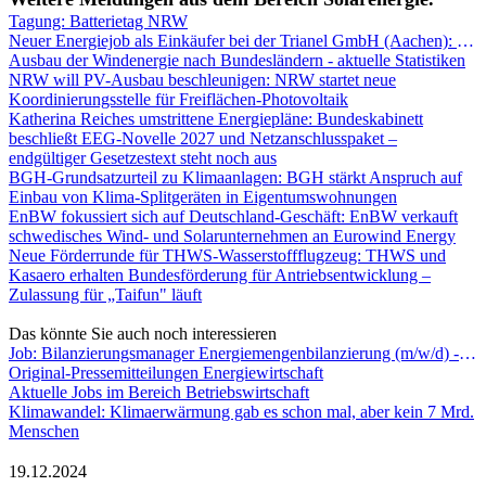
Tagung: Batterietag NRW
Neuer Energiejob als Einkäufer bei der Trianel GmbH (Aachen): Einkäufer:in (m/w/d) für Windenergieanlagen | Onshore
Ausbau der Windenergie nach Bundesländern - aktuelle Statistiken
NRW will PV-Ausbau beschleunigen: NRW startet neue
Koordinierungsstelle für Freiflächen-Photovoltaik
Katherina Reiches umstrittene Energiepläne: Bundeskabinett
beschließt EEG-Novelle 2027 und Netzanschlusspaket –
endgültiger Gesetzestext steht noch aus
BGH-Grundsatzurteil zu Klimaanlagen: BGH stärkt Anspruch auf
Einbau von Klima-Splitgeräten in Eigentumswohnungen
EnBW fokussiert sich auf Deutschland-Geschäft: EnBW verkauft
schwedisches Wind- und Solarunternehmen an Eurowind Energy
Neue Förderrunde für THWS-Wasserstoffflugzeug: THWS und
Kasaero erhalten Bundesförderung für Antriebsentwicklung –
Zulassung für „Taifun" läuft
Das könnte Sie auch noch interessieren
Job: Bilanzierungsmanager Energiemengenbilanzierung (m/w/d) - New Netz GmbH
Original-Pressemitteilungen Energiewirtschaft
Aktuelle Jobs im Bereich Betriebswirtschaft
Klimawandel: Klimaerwärmung gab es schon mal, aber kein 7 Mrd.
Menschen
19.12.2024