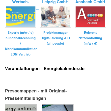
Wertach-
Leipzig GmbH
Ansbach GmbH
Elektrizitätswerk...
Experte (m/w / d)
Referent
Projektmanager
Kundenabrechnung
Netzcontrolling
Digitalisierung & IT
/
(m/w / d)
(all people)
Marktkommunikation
EDM Vertrieb
Veranstaltungen - Energiekalender.de
Pressemappen - mit Original-
Pressemitteilungen