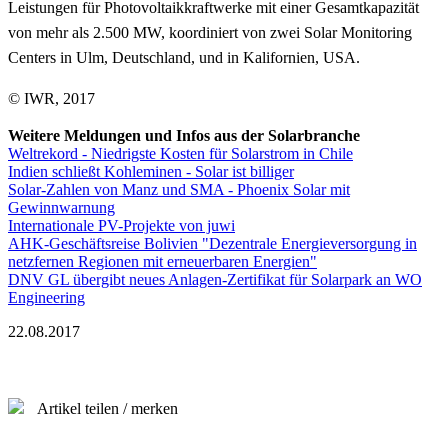
Leistungen für Photovoltaikkraftwerke mit einer Gesamtkapazität
von mehr als 2.500 MW, koordiniert von zwei Solar Monitoring
Centers in Ulm, Deutschland, und in Kalifornien, USA.
© IWR, 2017
Weitere Meldungen und Infos aus der Solarbranche
Weltrekord - Niedrigste Kosten für Solarstrom in Chile
Indien schließt Kohleminen - Solar ist billiger
Solar-Zahlen von Manz und SMA - Phoenix Solar mit
Gewinnwarnung
Internationale PV-Projekte von juwi
AHK-Geschäftsreise Bolivien "Dezentrale Energieversorgung in
netzfernen Regionen mit erneuerbaren Energien"
DNV GL übergibt neues Anlagen-Zertifikat für Solarpark an WO
Engineering
22.08.2017
Artikel teilen / merken