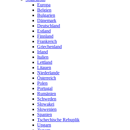
Europa
Belgien
Bulgarien
Dänemark
Deutschland
Estland
Finnland
Frankreich
Griechenland
Irland
Italien
Lettland
Litauen
Niederlande
Österreich
Polen
Portugal
Rumänien
Schweden
Slowakei
Slowenien
Spanien
Tschechische Rebuplik
Ungarn