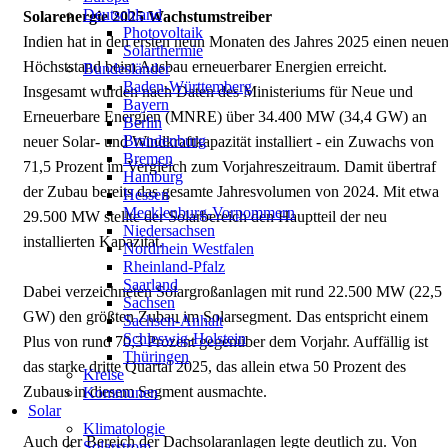
Deutschland
Solarenergie 2025 Wachstumstreiber
Photovoltaik
Indien hat in den ersten neun Monaten des Jahres 2025 einen neue
Solarthermie
Höchststand beim Ausbau erneuerbarer Energien erreicht.
Bundesländer
Baden-Württemberg
Insgesamt wurden nach Daten des Ministeriums für Neue und
Bayern
Erneuerbare Energien (MNRE) über 34.400 MW (34,4 GW) an
Berlin
Brandenburg
neuer Solar- und Windkraftkapazität installiert - ein Zuwachs von
Bremen
71,5 Prozent im Vergleich zum Vorjahreszeitraum. Damit übertraf
Hamburg
der Zubau bereits das gesamte Jahresvolumen von 2024. Mit etwa
Hessen
Mecklenburg-Vorpommern
29.500 MW stellte der Solarbereich den Hauptteil der neu
Niedersachsen
installierten Kapazität.
Nordrhein Westfalen
Rheinland-Pfalz
Saarland
Dabei verzeichneten Solargroßanlagen mit rund 22.500 MW (22,5
Sachsen
GW) den größten Zubau im Solarsegment. Das entspricht einem
Sachsen-Anhalt
Schleswig-Holstein
Plus von rund 70,3 Prozent gegenüber dem Vorjahr. Auffällig ist
Thüringen
das starke dritte Quartal 2025, das allein etwa 50 Prozent des
Kreise
Zubaus in diesem Segment ausmachte.
Kommunen
Solar
Klimatologie
Auch der Bereich der Dachsolaranlagen legte deutlich zu. Von
Solarstrom