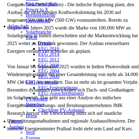
Elektromobilität
Gurgaon/Neu-Delhi (Indien) - Die indische Regierung plant, den
Power to X
Ausbau der nicht-fossilen Kraftwerksleistung bis 2030 auf
Brennstoffzelle
insgesamt 500.000 MW (500 GW) voranzutreiben. Bereits zu
International
Wirtschaft
Beginn des Jahres 2025 wurde die Marke von 100.000 MW an
Solarbranche
Solarleistung in Indien überschritten und die Marktentwicklung hat
Recht
Urteile
2025 weiter an Dynamik gewonnen. Der Ausbau erneuerbarer
EEG 2016
Energien verläuft viel schneller als geplant.
EEG 2014
EEG 2012
EEG 2008
Von Januar bis September 2025 wurden in Indien Photovoltaik und
EEG 2004
Windenergieanlagen mit einer Gesamtleistung von mehr als 34.000
EEG 2000
EEG-Vergütung
MW (34 GW) neu installiert. Das ist mehr als im gesamten Vorjahr.
EEG-Festvergütung
Besonders dynamisch entwickelten sich Dach- und Großanlagen
EEG-Ausschreibungen
im Solarbereich. Das geht aus einer Analyse des indischen
PV-Kosten
Betreiber
Energiemarktforschungs- und Beratungsunternehmen JMK
Checkliste PV-Anlagen
Research hervor. Die Entwicklung stützt sich auf staatliche
Börse
Unterstützungsmaßnahmen und regionale Ausbauoffensiven. Der
Firmen
Ausbau
indische Energieminister Pralhad Joshi sieht sein Land auf Kurs.
Welt
Europa