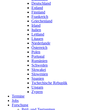
Deutschland
Estland
Finnland
Frankreich
Griechenland
Irland
Italien
Lettland
Litauen
Niederlande
Österreich
Polen
Portugal
Rumänien
Schweden
Slowakei
Slowenien
Spanien
Tschechische Rebuplik
Ungarn
Zypern
Termine
Jobs
Forschung
Prüf- und Testzentren