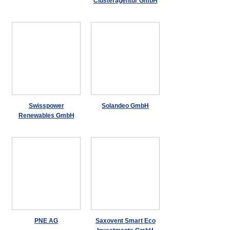
Clusteragentur GmbH
Swisspower
Solandeo GmbH
Renewables GmbH
PNE AG
Saxovent Smart Eco