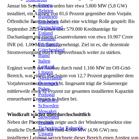
Europa
Januar bis September wurden hier etwa 5.800 MW (5,8 GW)
Belgien
installiert, ein Anstieg von 81,6 Prozent gegenüber dem Vorjahr.
Bulgarien
Öffentliche Banken haben dabei eine wichtige Rolle gespielt: Bis
Dänemark
Deutschland
September 2025 wurden über 579.000 Kreditanträge für
Estland
Dachanlagen mit einem Gesamtvolumen von etwa 10.907 Crore
Finnland
Frankreich
INR (rd. 1,06 Mrd. Euro) genehmigt. Ziel ist es, die dezentrale
Griechenland
Stromversorgung durch Eigenverbrauch weiter zu stärken.
Irland
Italien
Lettland
Ergänzt wurde der Ausbau durch rund 1.166 MW im Off-Grid-
Litauen
Bereich, was einem Wachstum von 12,7 Prozent gegenüber dem
Niederlande
Österreich
Vorjahreszeitraum entspricht. Insgesamt trägt die Solarenergie
Polen
mittlerweile etwa 52 Prozent zur gesamten installierten Kapazität
Portugal
erneuerbarer Energien in Indien bei.
Rumänien
Schweden
Slowakei
Windkraft wächst überdurchschnittlich
Slowenien
Neben der Photovoltaik zeigte auch der Windenergiesektor eine
Spanien
Tschechische Rebuplik
deutliche Dynamik. Mit rund 4.960 MW (4,96 GW) neu
Ungarn
installierter Leistung verzeichnete dieser Bereich einen Anstieg von