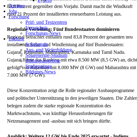
Zypern
Termine
88,8 Prozent gegenüber dem Vorjahr. Damit macht die Windkraft
Jobs
rund 21 Prozent der installierten erneuerbaren Leistung aus.
Forschung
Prüf- und Testzentren
Verzeichnis
Regionale Verteilung: Fünf Bundesstaaten dominieren
Forschungs-News
Regional betrachtet entfallen rund 83,8 Prozent der gesamten neu
Bildung
Solarberufe
installierten Solar- und Windleistung auf fünf Bundesstaaten:
Aus- und Weiterbildung
Gujarat, Rajasthan, Maharashtra, Karnataka und Tamil Nadu.
Solarenergie-Studium
Gujarat führte das Ranking mit etwa 8.500 MW (8,5 GW) an, dicht
Bildungsangebote
Studiengänge
gefolgt von Rajasthan mit 8.000 MW (8 GW) und Maharashtra mit
Bildungs-News
7.000 MW (7 GW).
Diese Konzentration zeigt die Rolle regionaler Ausbauprogramme
und politischer Unterstützung in den jeweiligen Staaten. Die Zahle
belegen zudem die starke regionale Konzentration des
Marktwachstums, was künftige Herausforderungen für
Netzmanagement und -ausbau mit sich bringen dürfte.
Ausblick: Weitere 12 GW bis Ende 2025 erwartet - Indiens