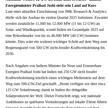
Energieminister Pralhad Joshi sieht sein Land auf Kurs
Laut einer aktuellen Einschätzung von JMK Research & Analytics
dürfte sich der Ausbau im vierten Quartal 2025 fortsetzen. Erwartet
werden zusätzliche 11.000 bis 12.000 MW (11 bis 12 GW) an
Solar- und Windkapazität, womit Indien im Gesamtjahr 2025 auf
eine Rekordmarke von bis zu 46.000 MW (46 GW) kommen
könnte. Dies wäre ein weiterer wichtiger Schritt auf dem Weg zum
Regierungsziel von 500 GW nicht-fossiler Kraftwerksleistung bis
2030.
Nach Angaben von Indiens Minister für Neue und Erneuerbare
Energien Pralhad Joshi hat Indien mit 250 GW nicht fossiler
Kraftwerksleistung kürzlich einen wichtigen Meilenstein auf dem
Weg zum 500-GW-Ziel geschafft. „Heute verfügen wir über etwa
125 GW Solarleistung; damit ist Indien der drittgrößte
Solarproduzent der Welt. Dieser Fortschritt zeigt, wie nationale
Ambitionen zu spürbaren Veränderungen auf lokaler Ebene führen
können“, begrüßt Joshi die dynamische Entwicklung auf dem