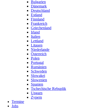
Bulgarien
Dänemark
Deutschland
Estland
Finnland
Frankreich
Griechenland
Irland
Italien
Lettland
Litauen
Niederlande
Österreich
Polen
Portugal
Rumänien
Schweden
Slowakei
Slowenien
Spanien
Tschechische Rebuplik
Ungarn
Zypern
Termine
Jobs