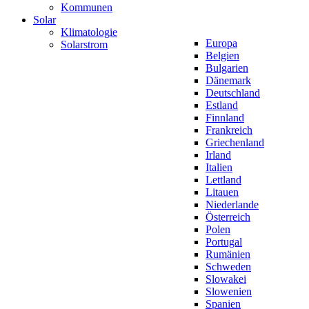
Kommunen
Solar
Klimatologie
Europa
Solarstrom
Belgien
Bulgarien
Dänemark
Deutschland
Estland
Finnland
Frankreich
Griechenland
Irland
Italien
Lettland
Litauen
Niederlande
Österreich
Polen
Portugal
Rumänien
Schweden
Slowakei
Slowenien
Spanien