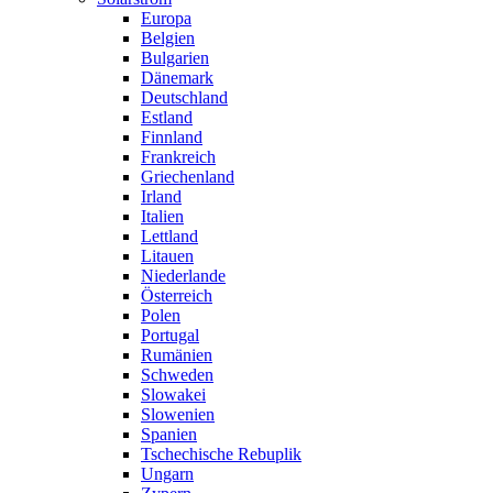
Europa
Belgien
Bulgarien
Dänemark
Deutschland
Estland
Finnland
Frankreich
Griechenland
Irland
Italien
Lettland
Litauen
Niederlande
Österreich
Polen
Portugal
Rumänien
Schweden
Slowakei
Slowenien
Spanien
Tschechische Rebuplik
Ungarn