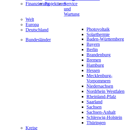
Finanzierung
Projektierer
Service
und
Wartung
Welt
Europa
Photovoltaik
Deutschland
Solarthermie
Baden-Württemberg
Bundesländer
Bayern
Berlin
Brandenburg
Bremen
Hamburg
Hessen
Mecklenburg-
Vorpommern
Niedersachsen
Nordrhein Westfalen
Rheinland-Pfalz
Saarland
Sachsen
Sachsen-Anhalt
Schleswig-Holstein
Thüringen
Kreise