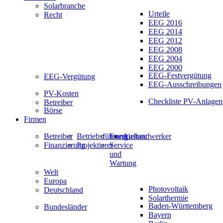
Solarbranche
Urteile
Recht
EEG 2016
EEG 2014
EEG 2012
EEG 2008
EEG 2004
EEG 2000
EEG-Festvergütung
EEG-Vergütung
EEG-Ausschreibungen
PV-Kosten
Checkliste PV-Anlagen
Betreiber
Börse
Firmen
Betreiber
Betriebsführung
Energiehandwerker
Ausbau
Finanzierung
Projektierer
Service
und
Wartung
Welt
Europa
Photovoltaik
Deutschland
Solarthermie
Baden-Württemberg
Bundesländer
Bayern