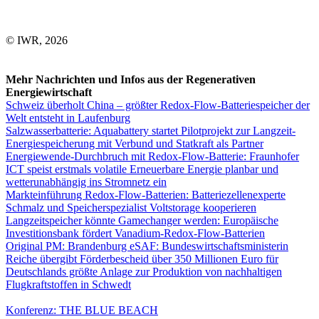
© IWR, 2026
Mehr Nachrichten und Infos aus der Regenerativen
Energiewirtschaft
Schweiz überholt China – größter Redox-Flow-Batteriespeicher der
Welt entsteht in Laufenburg
Salzwasserbatterie: Aquabattery startet Pilotprojekt zur Langzeit-
Energiespeicherung mit Verbund und Statkraft als Partner
Energiewende-Durchbruch mit Redox-Flow-Batterie: Fraunhofer
ICT speist erstmals volatile Erneuerbare Energie planbar und
wetterunabhängig ins Stromnetz ein
Markteinführung Redox-Flow-Batterien: Batteriezellenexperte
Schmalz und Speicherspezialist Voltstorage kooperieren
Langzeitspeicher könnte Gamechanger werden: Europäische
Investitionsbank fördert Vanadium-Redox-Flow-Batterien
Original PM: Brandenburg eSAF: Bundeswirtschaftsministerin
Reiche übergibt Förderbescheid über 350 Millionen Euro für
Deutschlands größte Anlage zur Produktion von nachhaltigen
Flugkraftstoffen in Schwedt
Konferenz: THE BLUE BEACH