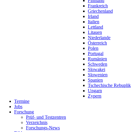
Finnland
Frankreich
Griechenland
Irland
Italien
Lettland
Litauen
Niederlande
Österreich
Polen
Portugal
Rumänien
Schweden
Slowakei
Slowenien
Spanien
Tschechische Rebuplik
Ungarn
Zypern
Termine
Jobs
Forschung
Prüf- und Testzentren
Verzeichnis
Forschungs-News