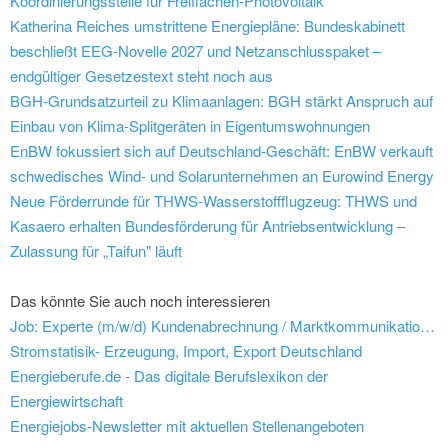
Koordinierungsstelle für Freiflächen-Photovoltaik
Katherina Reiches umstrittene Energiepläne: Bundeskabinett
beschließt EEG-Novelle 2027 und Netzanschlusspaket –
endgültiger Gesetzestext steht noch aus
BGH-Grundsatzurteil zu Klimaanlagen: BGH stärkt Anspruch auf
Einbau von Klima-Splitgeräten in Eigentumswohnungen
EnBW fokussiert sich auf Deutschland-Geschäft: EnBW verkauft
schwedisches Wind- und Solarunternehmen an Eurowind Energy
Neue Förderrunde für THWS-Wasserstoffflugzeug: THWS und
Kasaero erhalten Bundesförderung für Antriebsentwicklung –
Zulassung für „Taifun" läuft
Das könnte Sie auch noch interessieren
Job: Experte (m/w/d) Kundenabrechnung / Marktkommunikation EDM Vertrieb - Vereinigte Wertach-Elektrizitätswerke GmbH
Stromstatisik- Erzeugung, Import, Export Deutschland
Energieberufe.de - Das digitale Berufslexikon der
Energiewirtschaft
Energiejobs-Newsletter mit aktuellen Stellenangeboten