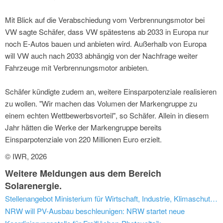
Mit Blick auf die Verabschiedung vom Verbrennungsmotor bei
VW sagte Schäfer, dass VW spätestens ab 2033 in Europa nur
noch E-Autos bauen und anbieten wird. Außerhalb von Europa
will VW auch nach 2033 abhängig von der Nachfrage weiter
Fahrzeuge mit Verbrennungsmotor anbieten.
Schäfer kündigte zudem an, weitere Einsparpotenziale realisieren
zu wollen. "Wir machen das Volumen der Markengruppe zu
einem echten Wettbewerbsvorteil", so Schäfer. Allein in diesem
Jahr hätten die Werke der Markengruppe bereits
Einsparpotenziale von 220 Millionen Euro erzielt.
© IWR, 2026
Weitere Meldungen aus dem Bereich
Solarenergie.
Stellenangebot Ministerium für Wirtschaft, Industrie, Klimaschutz und Energie des Landes Nordrhein-Westfalen (Düsseldorf): Referent/in (m/w/d) im Referat 714 „Klimagerechte Quartiere und Gebäude, Erneuerbare Wärme, Klimaneutrale Landesverwaltung
NRW will PV-Ausbau beschleunigen: NRW startet neue