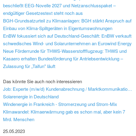
beschließt EEG-Novelle 2027 und Netzanschlusspaket –
endgültiger Gesetzestext steht noch aus
BGH-Grundsatzurteil zu Klimaanlagen: BGH stärkt Anspruch auf
Einbau von Klima-Splitgeräten in Eigentumswohnungen
EnBW fokussiert sich auf Deutschland-Geschäft: EnBW verkauft
schwedisches Wind- und Solarunternehmen an Eurowind Energy
Neue Förderrunde für THWS-Wasserstoffflugzeug: THWS und
Kasaero erhalten Bundesförderung für Antriebsentwicklung –
Zulassung für „Taifun" läuft
Das könnte Sie auch noch interessieren
Job: Experte (m/w/d) Kundenabrechnung / Marktkommunikation EDM Vertrieb - Vereinigte Wertach-Elektrizitätswerke GmbH
Solarenergie in Deutschland
Windenergie in Frankreich - Stromerzeung und Strom-Mix
Klimawandel: Klimaerwärmung gab es schon mal, aber kein 7
Mrd. Menschen
25.05.2023