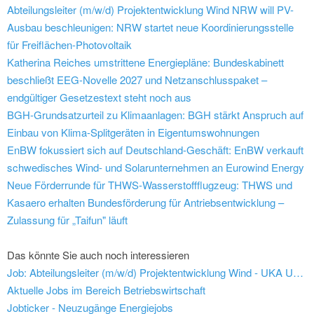
Abteilungsleiter (m/w/d) Projektentwicklung Wind
NRW will PV-
Ausbau beschleunigen: NRW startet neue Koordinierungsstelle
für Freiflächen-Photovoltaik
Katherina Reiches umstrittene Energiepläne: Bundeskabinett
beschließt EEG-Novelle 2027 und Netzanschlusspaket –
endgültiger Gesetzestext steht noch aus
BGH-Grundsatzurteil zu Klimaanlagen: BGH stärkt Anspruch auf
Einbau von Klima-Splitgeräten in Eigentumswohnungen
EnBW fokussiert sich auf Deutschland-Geschäft: EnBW verkauft
schwedisches Wind- und Solarunternehmen an Eurowind Energy
Neue Förderrunde für THWS-Wasserstoffflugzeug: THWS und
Kasaero erhalten Bundesförderung für Antriebsentwicklung –
Zulassung für „Taifun" läuft
Das könnte Sie auch noch interessieren
Job: Abteilungsleiter (m/w/d) Projektentwicklung Wind - UKA Umweltgerechte Kraftanlagen GmbH & Co. KG
Aktuelle Jobs im Bereich Betriebswirtschaft
Jobticker - Neuzugänge Energiejobs