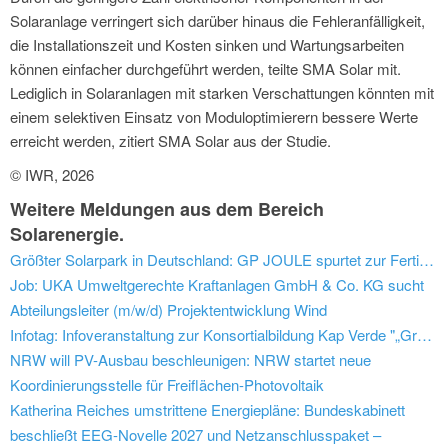
Solaranlage verringert sich darüber hinaus die Fehleranfälligkeit,
die Installationszeit und Kosten sinken und Wartungsarbeiten
können einfacher durchgeführt werden, teilte SMA Solar mit.
Lediglich in Solaranlagen mit starken Verschattungen könnten mit
einem selektiven Einsatz von Moduloptimierern bessere Werte
erreicht werden, zitiert SMA Solar aus der Studie.
© IWR, 2026
Weitere Meldungen aus dem Bereich
Solarenergie.
Größter Solarpark in Deutschland: GP JOULE spurtet zur Fertigstellung
Job: UKA Umweltgerechte Kraftanlagen GmbH & Co. KG sucht
Abteilungsleiter (m/w/d) Projektentwicklung Wind
Infotag: Infoveranstaltung zur Konsortialbildung Kap Verde "„Green City- Riviera Mindelo“ (Energieeffiziente Stadtentwicklung unter Einbindung erneuerbare Energien)"
NRW will PV-Ausbau beschleunigen: NRW startet neue
Koordinierungsstelle für Freiflächen-Photovoltaik
Katherina Reiches umstrittene Energiepläne: Bundeskabinett
beschließt EEG-Novelle 2027 und Netzanschlusspaket –