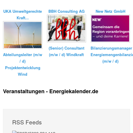
UKA Umweltgerechte
BBH Consulting AG
New Netz GmbH
Kraft...
Bilanzierungsmanager
(Senior) Consultant
Energiemengenbilanzi
(m/w / d) Windkraft
Abteilungsleiter (m/w
(m/w / d)
/ d)
Projektentwicklung
Wind
Veranstaltungen - Energiekalender.de
RSS Feeds